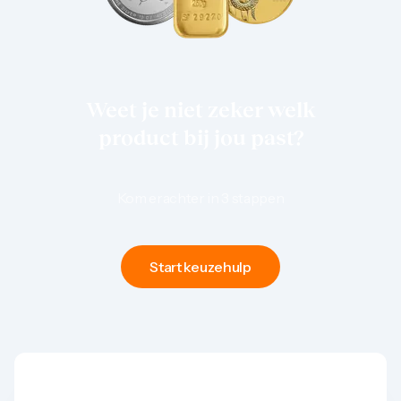
1 gram
2,5 gram
5 gram
10 gram
20 gram
100 gram
Weet je niet zeker welk
Baird & Co
Palladium kopen
product bij jou past?
Palladiumbaren kopen
Baird & Co
Koper kopen
Kom erachter in 3 stappen
Start keuzehulp