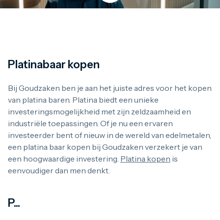
Platinabaar kopen
Platinabaar kopen
Bij Goudzaken ben je aan het juiste adres voor het kopen v
Bij Goudzaken ben je aan het juiste adres voor het kopen
van platina baren. Platina biedt een unieke
investeringsmogelijkheid met zijn zeldzaamheid en
Platina baren bij Goudzaken
industriële toepassingen. Of je nu een ervaren
investeerder bent of nieuw in de wereld van edelmetalen,
Bij Goudzaken koop je platina baren van erkende smelteri
een platina baar kopen bij Goudzaken verzekert je van
een hoogwaardige investering.
Platina kopen
is
eenvoudiger dan men denkt.
In Nederland geldt op platina baren 21% btw. Voor particuli
P...
Welke platina baren kun je bij Goudzaken