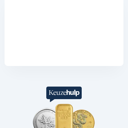
1/4 troy ounce
1 troy ounce
2 troy ounce
5 troy ounce
10 troy ounce
100 troy ounce
American Eagle
Britannia
Kangaroo
Krugerrand
Maple Leaf
Noah's Ark
Philharmoniker
Umicore
Valcambi
Platina kopen
hulp
Keuze
Platinabaren
Platina munten
1/10 troy ounce
1/4 troy ounce
1/2 troy ounce
1 troy ounce