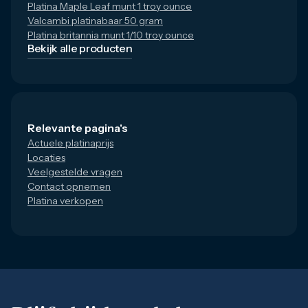
Platina Maple Leaf munt 1 troy ounce
Valcambi platinabaar 50 gram
Kies voor zekerheid en kwaliteit door je platina baren te kope
Platina britannia munt 1/10 troy ounce
Bekijk alle producten
Relevante pagina's
Actuele platinaprijs
Locaties
Veelgestelde vragen
Contact opnemen
Platina verkopen