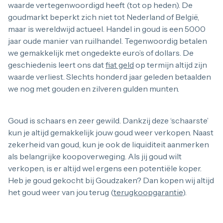
100 troy ounce
waarde vertegenwoordigd heeft (tot op heden). De
1 kilo
goudmarkt beperkt zich niet tot Nederland of België,
5 kilo
maar is wereldwijd actueel. Handel in goud is een 5000
Monsterbox
jaar oude manier van ruilhandel. Tegenwoordig betalen
Zilveren muntbaar
Zilveren verzamelmunten
we gemakkelijk met ongedekte euro’s of dollars. De
Bitcoin
geschiedenis leert ons dat
fiat geld
op termijn altijd zijn
Koala
waarde verliest. Slechts honderd jaar geleden betaalden
Kookaburra
we nog met gouden en zilveren gulden munten.
Lunar
Libertad
Myths and Legends
Goud is schaars en zeer gewild. Dankzij deze ‘schaarste’
Van Gogh
Zilveren combibaren
kun je altijd gemakkelijk jouw goud weer verkopen. Naast
10 gram
zekerheid van goud, kun je ook de liquiditeit aanmerken
20 gram
als belangrijke koopoverweging. Als jij goud wilt
50 gram
verkopen, is er altijd wel ergens een potentiële koper.
100 gram
Heb je goud gekocht bij Goudzaken? Dan kopen wij altijd
250 gram
500 gram
het goud weer van jou terug (
terugkoopgarantie
).
1 kilo
Goudbaar bij Goudzaken
5 kilo
1/2 troy ounce