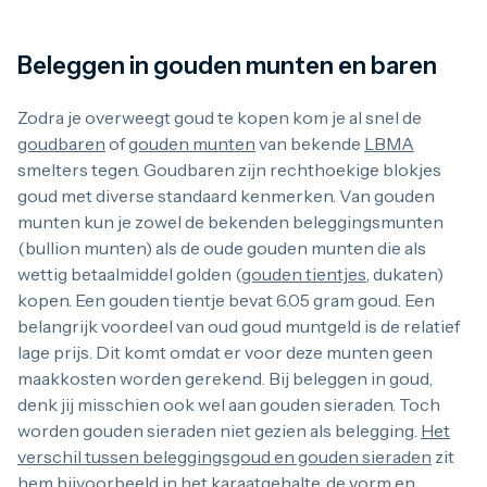
1/4 troy ounce
1 troy ounce
2 troy ounce
Beleggen in gouden munten en baren
5 troy ounce
10 troy ounce
Zodra je overweegt goud te kopen kom je al snel de
100 troy ounce
goudbaren
of
gouden munten
van bekende
LBMA
American Eagle
Britannia
smelters tegen. Goudbaren zijn rechthoekige blokjes
Kangaroo
goud met diverse standaard kenmerken. Van gouden
Krugerrand
munten kun je zowel de bekenden beleggingsmunten
Maple Leaf
(bullion munten) als de oude gouden munten die als
Noah's Ark
wettig betaalmiddel golden (
gouden tientjes
, dukaten)
Philharmoniker
Umicore
kopen. Een gouden tientje bevat 6.05 gram goud. Een
Valcambi
belangrijk voordeel van oud goud muntgeld is de relatief
Platina kopen
lage prijs. Dit komt omdat er voor deze munten geen
Platinabaren
maakkosten worden gerekend. Bij beleggen in goud,
Platina munten
denk jij misschien ook wel aan gouden sieraden. Toch
1/10 troy ounce
1/4 troy ounce
worden gouden sieraden niet gezien als belegging.
Het
1/2 troy ounce
verschil tussen beleggingsgoud en gouden sieraden
zit
1 troy ounce
hem bijvoorbeeld in het karaatgehalte, de vorm en