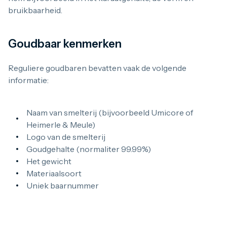
1 gram
bruikbaarheid.
2,5 gram
5 gram
10 gram
Goudbaar kenmerken
20 gram
100 gram
Baird & Co
Reguliere goudbaren bevatten vaak de volgende
Palladium kopen
informatie:
Palladiumbaren kopen
Baird & Co
Koper kopen
Naam van smelterij (bijvoorbeeld Umicore of
Heimerle & Meule)
Logo van de smelterij
Goudgehalte (normaliter 99.99%)
Het gewicht
Materiaalsoort
Uniek baarnummer