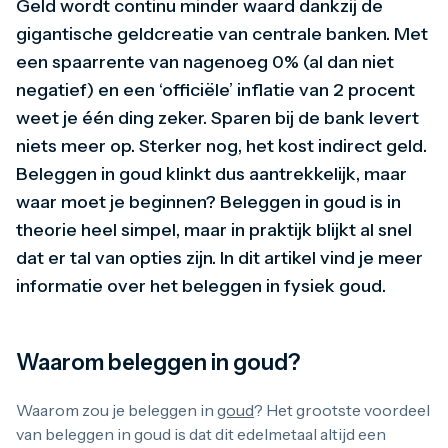
Geld wordt continu minder waard dankzij de
Maple Leaf
Noah's Ark
gigantische geldcreatie van centrale banken. Met
Philharmoniker
een spaarrente van nagenoeg 0% (al dan niet
Umicore
negatief) en een ‘officiële’ inflatie van 2 procent
Valcambi
Zilver kopen
weet je één ding zeker. Sparen bij de bank levert
Zilverbaren
niets meer op. Sterker nog, het kost indirect geld.
10 gram
20 gram
Beleggen in goud klinkt dus aantrekkelijk, maar
1 troy ounce
waar moet je beginnen? Beleggen in goud is in
50 gram
theorie heel simpel, maar in praktijk blijkt al snel
100 gram
250 gram
dat er tal van opties zijn. In dit artikel vind je meer
500 gram
informatie over het beleggen in fysiek goud.
1 kilo
Zilveren munten
1/4 troy ounce
1/2 troy ounce
Waarom beleggen in goud?
1 troy ounce
2 troy ounce
Waarom zou je beleggen in
goud
? Het grootste voordeel
5 troy ounce
10 troy ounce
van beleggen in goud is dat dit edelmetaal altijd een