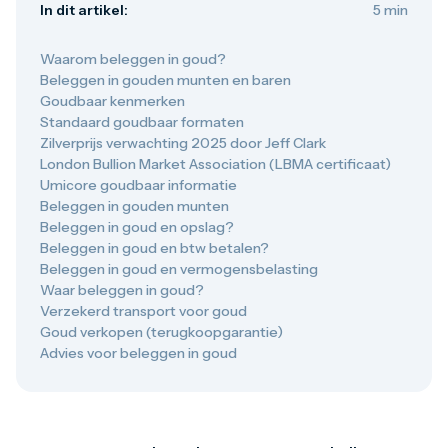
In dit artikel:
5 min
Gouden verzamelmunten
Gouden combibaren
1 gram
Waarom beleggen in goud?
2,5 gram
Beleggen in gouden munten en baren
5 gram
Goudbaar kenmerken
10 gram
Standaard goudbaar formaten
20 gram
Zilverprijs verwachting 2025 door Jeff Clark
50 gram
London Bullion Market Association (LBMA certificaat)
100 gram
Umicore goudbaar informatie
250 gram
Beleggen in gouden munten
500 gram
Beleggen in goud en opslag?
1 kilo
Beleggen in goud en btw betalen?
1/10 troy ounce
Beleggen in goud en vermogensbelasting
1/4 troy ounce
Waar beleggen in goud?
1/2 troy ounce
Verzekerd transport voor goud
1 troy ounce
Goud verkopen (terugkoopgarantie)
American Eagle
Advies voor beleggen in goud
Britannia
C.Hafner
Heraeus
Kangaroo
Krugerrand