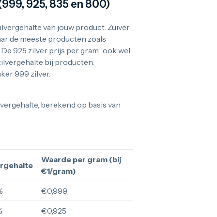
 (999, 925, 835 en 800)
zilvergehalte van jouw product. Zuiver
maar de meeste producten zoals
De 925 zilver prijs per gram, ook wel
ilvergehalte bij producten.
aker 999 zilver.
ilvergehalte, berekend op basis van
Waarde per gram (bij
ergehalte
€1/gram)
%
€0,999
%
€0,925