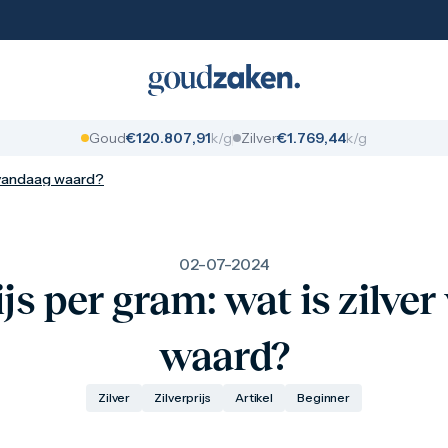
Goud
€
1
2
0
.
8
0
7
,
9
1
k/g
Zilver
€
1
.
7
6
9
,
4
4
k/g
er vandaag waard?
02-07-2024
ijs per gram: wat is zilve
waard?
Zilver
Zilverprijs
Artikel
Beginner