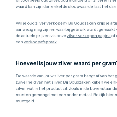
bijvoorbeeld oud zilver, oud muntgeld of zilveren sier
waard kan zijn dan enkel de sloopwaarde, laat het dan 
Wil je oud zilver verkopen? Bij Goudzaken krijg je altij
aanwezig mag zijn en waarbij gebruik wordt gemaakt v
de actuele prijzen via onze
zilver verkopen pagina
of 
een
verkoopafspraak
.
Hoeveel is jouw zilver waard per gram
De waarde van jouw zilver per gram hangt af van het 
zuiverheid van het zilver. Bij Goudzaken kijken we en
zilver wat in het product zit. Zoals in de bovenstaande 
munten gemengd met een ander metaal. Bekijk hier 
muntgeld
.