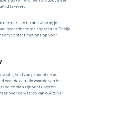
aden. Bij twijfel of een product meer
altijd taxeren.
d een eerlijke taxatie waarbij je
an gecertificeerde apparatuur. Bekijk
neem contact met ons op voor
?
gewicht, het type product en de
kel naar de actuele waarde van het
tabel te zien zijn veel zilveren
meer over de waarde van
oud zilver