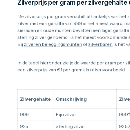
Zilverprijs per gram per zilvergehalte
De zilverprijs per gram verschilt afhankelijk van het 
zilver met een gehalte van 999 is het meest waard, 
sieraden en oude munten bevatten een lager gehalte. 
sterling zilver genoemd, is het meest voorkomende z
Bij
zilveren beleggingsmunten
of
zilverbaren
is het v
In de tabel hieronder zie je de waarde per gram per z
een zilverprijs van €1 per gram als rekenvoorbeeld.
Zilvergehalte
Omschrijving
Zilv
999
Fijn zilver
99,9
925
Sterling zilver
92,5