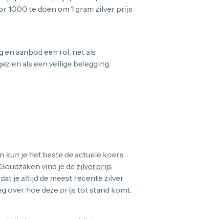
or 1000 te doen om 1 gram zilver prijs
 en aanbod een rol, net als
zien als een veilige belegging.
an kun je het beste de actuele koers
 Goudzaken vind je de
zilverprijs
t je altijd de meest recente zilver
leg over hoe deze prijs tot stand komt.