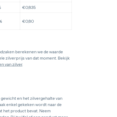
%
€0,835
%
€0,80
Goudzaken berekenen we de waarde
ele zilverprijs van dat moment. Bekijk
n van zilver
.
 gewicht en het zilvergehalte van
 vaak enkel gekeken wordt naar de
wat het product bevat. Neem