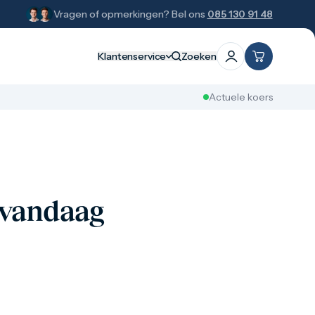
Vragen of opmerkingen? Bel ons
085 130 91 48
Klantenservice
Zoeken
Actuele koers
r vandaag