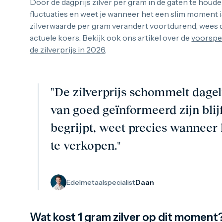
Door de dagprijs zilver per gram in de gaten te houden
fluctuaties en weet je wanneer het een slim moment 
zilverwaarde per gram verandert voortdurend, wees d
actuele koers. Bekijk ook ons artikel over de
voorspel
de zilverprijs in 2026
.
"De zilverprijs schommelt dage
van goed geïnformeerd zijn blij
begrijpt, weet precies wanneer h
te verkopen."
Edelmetaalspecialist
Daan
Wat kost 1 gram zilver op dit moment