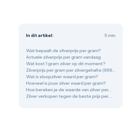
Oud muntgeld
Gouden verzamelmunten
Gouden combibaren
1 gram
2,5 gram
5 gram
In dit artikel:
5 min
10 gram
20 gram
50 gram
Wat bepaalt de zilverprijs per gram?
100 gram
Actuele zilverprijs per gram vandaag
250 gram
Wat kost 1 gram zilver op dit moment?
500 gram
Zilverprijs per gram per zilvergehalte (999,
1 kilo
925, 835 en 800)
Wat is sloopzilver waard per gram?
1/10 troy ounce
Hoeveel is jouw zilver waard per gram?
1/4 troy ounce
Hoe bereken je de waarde van zilver per
1/2 troy ounce
gram?
Zilver verkopen tegen de beste prijs per
1 troy ounce
gram
American Eagle
Britannia
C.Hafner
Heraeus
Kangaroo
Krugerrand