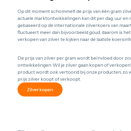
Op dit moment schommelt de prijs van één gram zilver
actuele marktontwikkelingen kan dit per dag, uur en m
gebaseerd op de internationale zilverkoers van maart
fluctueert meer dan bijvoorbeeld goud, daarom is het
verkopen van zilver te kijken naar de laatste koersinf
De prijs van zilver per gram wordt beïnvloed door z
ontwikkelingen. Wil je zilver gaan kopen of verkopen
product wordt ook vertoond bij onze producten, zo we
prijs zilver koopt of verkoopt.
Zilver kopen
Wat is zilver waard per gram?