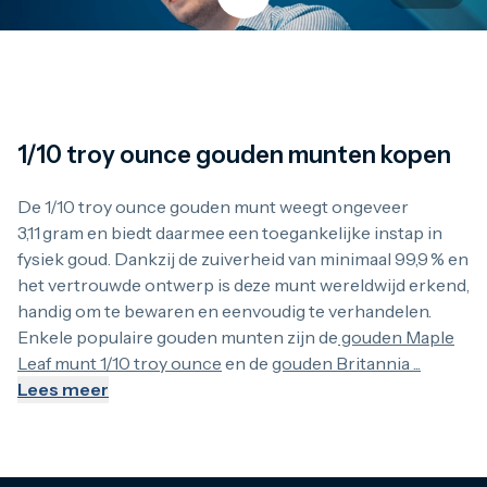
1/10 troy ounce gouden munten kopen
1/10 troy ounce gouden munten kopen
De 1/10 troy ounce gouden munt weegt ongeveer 3,11 gram e
De 1/10 troy ounce gouden munt weegt ongeveer
3,11 gram en biedt daarmee een toegankelijke instap in
fysiek goud. Dankzij de zuiverheid van minimaal 99,9 % en
Betaalbaar en flexibel
het vertrouwde ontwerp is deze munt wereldwijd erkend,
handig om te bewaren en eenvoudig te verhandelen.
Deze munt is ideaal voor wie in kleine stappen wil beginnen
Enkele populaire gouden munten zijn de
gouden Maple
Leaf munt 1/10 troy ounce
en de
gouden Britannia ...
Lees meer
Vertrouwen via service
Je ontvangt elke munt zorgvuldig verpakt, volledig verzeker