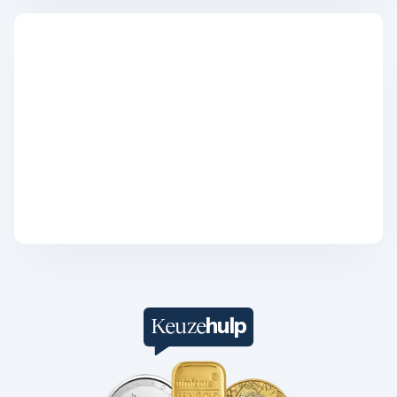
1/4 troy ounce
1 troy ounce
2 troy ounce
5 troy ounce
10 troy ounce
100 troy ounce
American Eagle
Britannia
Kangaroo
Krugerrand
Maple Leaf
Noah's Ark
Philharmoniker
Umicore
Valcambi
Platina kopen
Platinabaren
Platina munten
hulp
Keuze
1/10 troy ounce
1/4 troy ounce
1/2 troy ounce
1 troy ounce