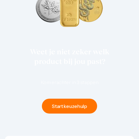
1 gram
2,5 gram
5 gram
10 gram
20 gram
100 gram
Baird & Co
Palladium kopen
Weet je niet zeker welk
Palladiumbaren kopen
Baird & Co
product bij jou past?
Koper kopen
Kom erachter in 3 stappen
Start keuzehulp