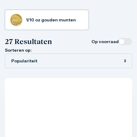
Gouden verzamelmunten
Gouden combibaren
1 gram
1/10 oz gouden munten
2,5 gram
5 gram
10 gram
27
Resultaten
Op voorraad
20 gram
50 gram
Sorteren op:
100 gram
250 gram
500 gram
1 kilo
1/10 troy ounce
1/4 troy ounce
1/2 troy ounce
1 troy ounce
American Eagle
Britannia
C.Hafner
Heraeus
Kangaroo
Krugerrand