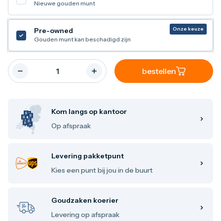
Nieuwe gouden munt
Maple Leaf
Noah's Ark
Philharmoniker
Onze keuze
Pre-owned
Umicore
Gouden munt kan beschadigd zijn
Valcambi
Zilver kopen
Zilverbaren
bestellen
10 gram
20 gram
1 troy ounce
50 gram
Kom langs op kantoor
100 gram
250 gram
Op afspraak
500 gram
1 kilo
Zilveren munten
Levering pakketpunt
1/4 troy ounce
Kies een punt bij jou in de buurt
1/2 troy ounce
1 troy ounce
2 troy ounce
Goudzaken koerier
5 troy ounce
10 troy ounce
Levering op afspraak