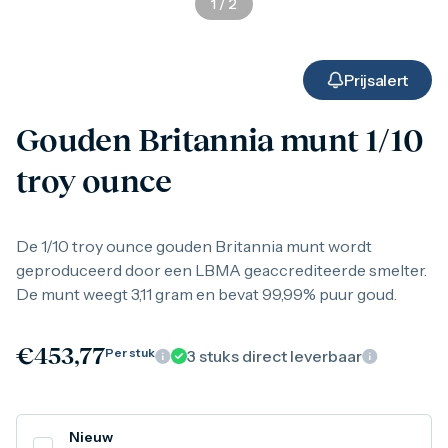
1
/
2
Gouden verzamelmunten
Gouden combibaren
1 gram
2,5 gram
Prijsalert
5 gram
10 gram
Gouden Britannia munt 1/10
20 gram
50 gram
troy ounce
100 gram
250 gram
500 gram
1 kilo
De 1/10 troy ounce gouden Britannia munt wordt
1/10 troy ounce
geproduceerd door een LBMA geaccrediteerde smelter.
1/4 troy ounce
De munt weegt 3,11 gram en bevat 99,99% puur goud.
1/2 troy ounce
1 troy ounce
American Eagle
€
453,77
Per stuk
3
stuks direct leverbaar
Britannia
C.Hafner
Heraeus
Kangaroo
Nieuw
Krugerrand