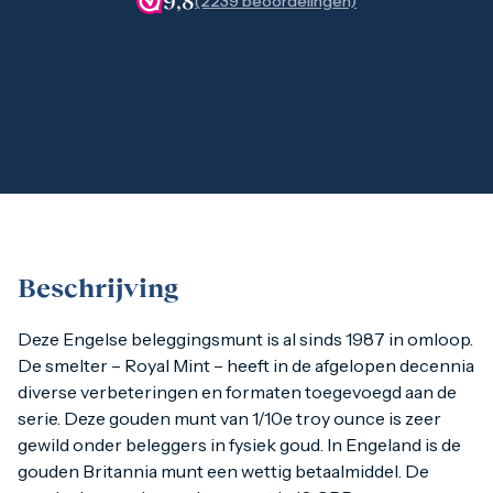
9,8
(2239 beoordelingen)
1 gram
2,5 gram
5 gram
10 gram
20 gram
100 gram
Baird & Co
Palladium kopen
Palladiumbaren kopen
Baird & Co
Koper kopen
Beschrijving
Deze Engelse beleggingsmunt is al sinds 1987 in omloop. D
Deze Engelse beleggingsmunt is al sinds 1987 in omloop.
De smelter – Royal Mint – heeft in de afgelopen decennia
diverse verbeteringen en formaten toegevoegd aan de
Hoogste zuiverheidsgehalte
serie. Deze gouden munt van 1/10e troy ounce is zeer
Op de voorzijde van de Britannia staat King Charles afgebe
gewild onder beleggers in fysiek goud. In Engeland is de
gouden Britannia munt een wettig betaalmiddel. De
Groeiende populariteit