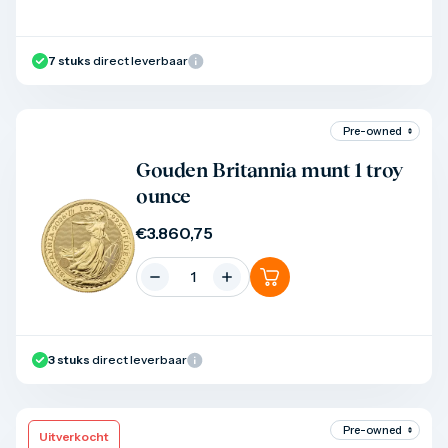
7
stuks
direct leverbaar
Product bekijken
Gouden Britannia munt 1 troy
ounce
€
3.860,75
3
stuks
direct leverbaar
Uitverkocht