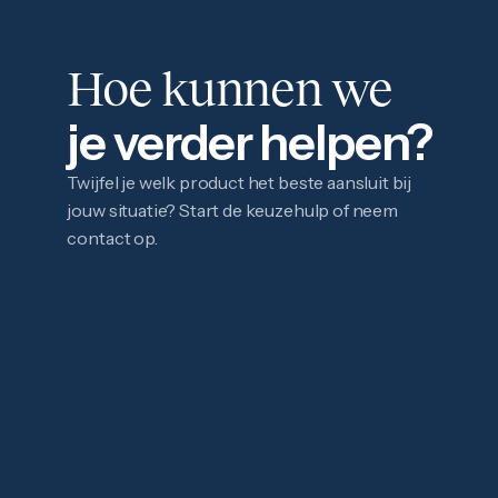
1 gram
2,5 gram
5 gram
Hoe kunnen we
10 gram
20 gram
100 gram
je verder helpen?
Baird & Co
Palladium kopen
Twijfel je welk product het beste aansluit bij
Palladiumbaren kopen
jouw situatie? Start de keuzehulp of neem
Baird & Co
Koper kopen
contact op.