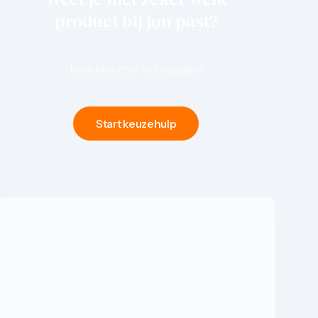
product bij jou past?
Kom erachter in 3 stappen
Start keuzehulp