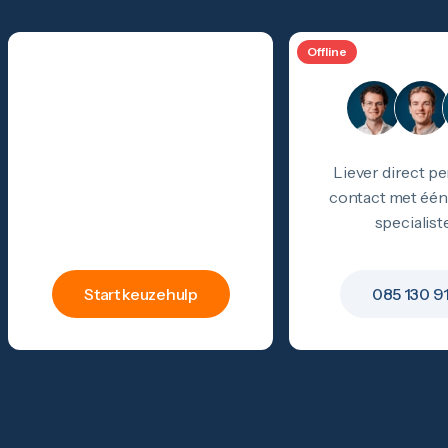
Offline
hulp
Keuze
Liever direct pe
contact met één
specialist
Start keuzehulp
085 130 9