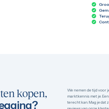
Groo
Gema
Teru
Cont
ten kopen,
We nemen de tijd voor je
marktkennis met je. Een 
legging?
terecht kan. Mag je dat 
reviews van onze klant