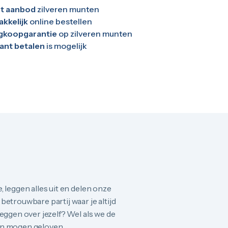
t aanbod
zilveren munten
kkelijk
online bestellen
gkoopgarantie
op zilveren munten
ant betalen
is mogelijk
, leggen alles uit en delen onze
betrouwbare partij waar je altijd
zeggen over jezelf? Wel als we de
en mogen geloven.