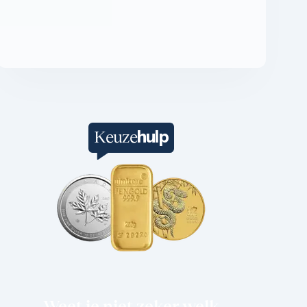
hulp
Keuze
Weet je niet zeker welk