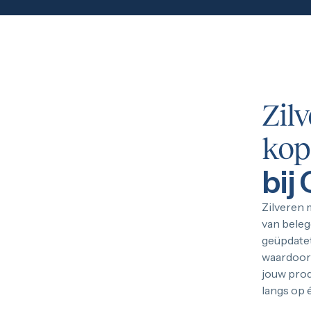
Zil
kop
bij
Zilveren
van beleg
geüpdatet
waardoor j
jouw pro
langs op 