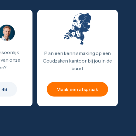
rsoonlijk
Plan een kennismaking op een
 van onze
Goudzaken kantoor bij jou in de
en?
buurt
1 48
Maak een afspraak