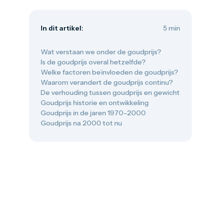
Oud muntgeld
Gouden verzamelmunten
Gouden combibaren
In dit artikel:
5 min
1 gram
2,5 gram
5 gram
Wat verstaan we onder de goudprijs?
10 gram
Is de goudprijs overal hetzelfde?
20 gram
Welke factoren beïnvloeden de goudprijs?
50 gram
Waarom verandert de goudprijs continu?
100 gram
De verhouding tussen goudprijs en gewicht
250 gram
Goudprijs historie en ontwikkeling
500 gram
Goudprijs in de jaren 1970–2000
1 kilo
Goudprijs na 2000 tot nu
1/10 troy ounce
1/4 troy ounce
1/2 troy ounce
1 troy ounce
American Eagle
Britannia
C.Hafner
Heraeus
Kangaroo
Krugerrand