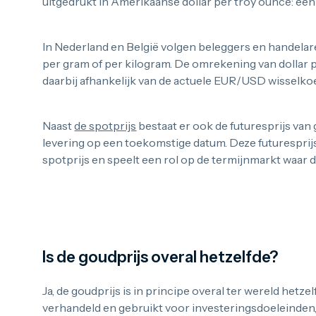
uitgedrukt in Amerikaanse dollar per troy ounce: een
In Nederland en België volgen beleggers en handela
per gram of per kilogram. De omrekening van dollar 
daarbij afhankelijk van de actuele EUR/USD wisselko
Naast
de spotprijs
bestaat er ook de futuresprijs va
levering op een toekomstige datum. Deze futuresprijs 
spotprijs en speelt een rol op de termijnmarkt waar 
Goudbaar bij Goudzaken
Is de goudprijs overal hetzelfde?
Ja, de goudprijs is in principe overal ter wereld hetz
verhandeld en gebruikt voor investeringsdoeleinden,