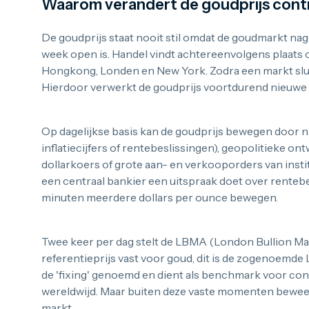
Waarom verandert de goudprijs cont
De goudprijs staat nooit stil omdat de goudmarkt nag
week open is. Handel vindt achtereenvolgens plaats 
Hongkong, Londen en New York. Zodra een markt slui
Hierdoor verwerkt de goudprijs voortdurend nieuwe 
Op dagelijkse basis kan de goudprijs bewegen door 
inflatiecijfers of rentebeslissingen), geopolitieke o
dollarkoers of grote aan- en verkooporders van insti
een centraal bankier een uitspraak doet over rentebe
minuten meerdere dollars per ounce bewegen.
Twee keer per dag stelt de LBMA (London Bullion Mar
referentieprijs vast voor goud, dit is de zogenoemde
de 'fixing' genoemd en dient als benchmark voor con
wereldwijd. Maar buiten deze vaste momenten bewee
markt.