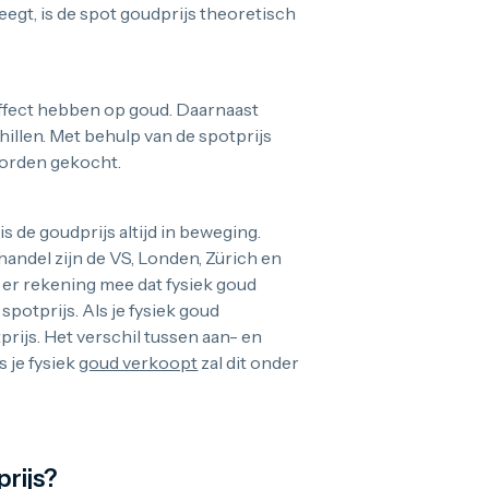
egt, is de spot goudprijs theoretisch
ffect hebben op goud. Daarnaast
llen. Met behulp van de spotprijs
 worden gekocht.
 de goudprijs altijd in beweging.
andel zijn de VS, Londen, Zürich en
d er rekening mee dat fysiek goud
otprijs. Als je fysiek goud
rijs. Het verschil tussen aan- en
 je fysiek
goud verkoopt
zal dit onder
rijs?