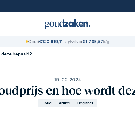
Goud
€
1
2
0
.
8
1
9
,
1
1
k/g
Zilver
€
1
.
7
6
8
,
5
7
k/g
dt deze bepaald?
19-02-2024
goudprijs en hoe wordt de
Goud
Artikel
Beginner