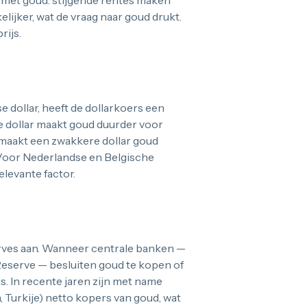
 met goud: stijgende rentes maken
lijker, wat de vraag naar goud drukt.
rijs.
 dollar, heeft de dollarkoers een
re dollar maakt goud duurder voor
 maakt een zwakkere dollar goud
. Voor Nederlandse en Belgische
elevante factor.
rves aan. Wanneer centrale banken —
Reserve — besluiten goud te kopen of
js. In recente jaren zijn met name
 Turkije) netto kopers van goud, wat