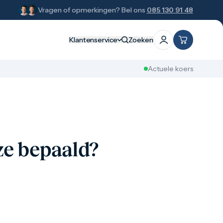
Vragen of opmerkingen? Bel ons
085 130 91 48
Klantenservice
Zoeken
Actuele koers
ze bepaald?