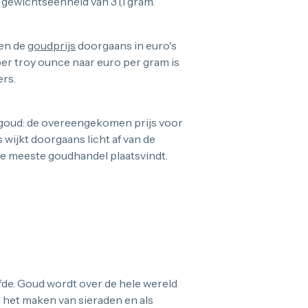
 gewichtseenheid van 31,1 gram.
ren de
goudprijs
doorgaans in euro's
per troy ounce naar euro per gram is
ers.
n goud: de overeengekomen prijs voor
wijkt doorgaans licht af van de
de meeste goudhandel plaatsvindt.
elfde. Goud wordt over de hele wereld
 het maken van sieraden en als