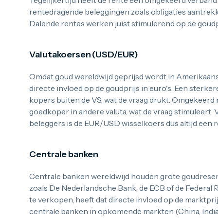
Tegelijkertijd heeft de rente een omgekeerd verband
rentedragende beleggingen zoals obligaties aantrekke
Dalende rentes werken juist stimulerend op de goudp
Valutakoersen (USD/EUR)
Omdat goud wereldwijd geprijsd wordt in Amerikaanse
directe invloed op de goudprijs in euro's. Een sterke
kopers buiten de VS, wat de vraag drukt. Omgekeerd
goedkoper in andere valuta, wat de vraag stimuleert
beleggers is de EUR/USD wisselkoers dus altijd een r
Centrale banken
Centrale banken wereldwijd houden grote goudrese
zoals De Nederlandsche Bank, de ECB of de Federal 
te verkopen, heeft dat directe invloed op de marktpri
centrale banken in opkomende markten (China, India,