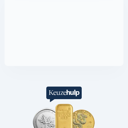
1/4 troy ounce
1 troy ounce
2 troy ounce
5 troy ounce
10 troy ounce
100 troy ounce
American Eagle
Britannia
Kangaroo
Krugerrand
Maple Leaf
Noah's Ark
Philharmoniker
Umicore
Valcambi
Platina kopen
hulp
Keuze
Platinabaren
Platina munten
1/10 troy ounce
1/4 troy ounce
1/2 troy ounce
1 troy ounce