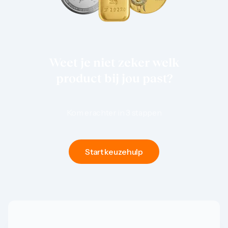
1 gram
2,5 gram
5 gram
10 gram
20 gram
100 gram
Weet je niet zeker welk
Baird & Co
Palladium kopen
product bij jou past?
Palladiumbaren kopen
Baird & Co
Koper kopen
Kom erachter in 3 stappen
Start keuzehulp