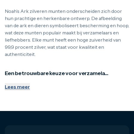
Noah’s Ark zilveren munten onderscheiden zich door hun pra
Noah’s Ark zilveren munten onderscheiden zich door
hun prachtige en herkenbare ontwerp. De afbeelding
Een betrouwbare keuze voor verzamelaars
van de ark en dieren symboliseert bescherming en hoop,
wat deze munten populair maakt bij verzamelaars en
Bij Goudzaken.nl bieden we uitsluitend originele Noah’s Ark
liefhebbers. Elke munt heeft een hoge zuiverheid van
99,9 procent zilver, wat staat voor kwaliteit en
Gemakkelijk kopen en veilig ontvangen
authenticiteit.
Onze webshop maakt het eenvoudig om Noah’s Ark zilveren m
Een betrouwbare keuze voor verzamela...
Een veelzijdige toevoeging aan je zilvercollectie
Lees meer
Of je nu een beginnende verzamelaar bent of een ervaren l