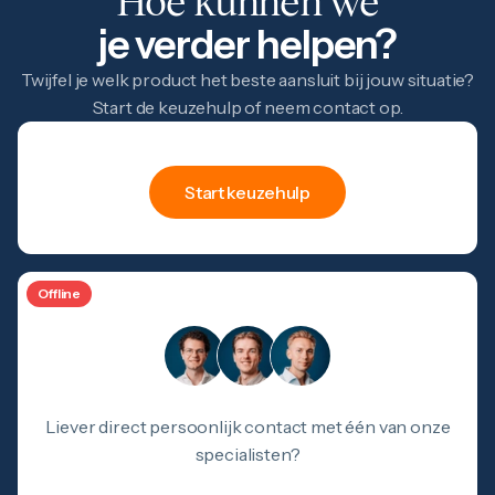
Hoe kunnen we
je verder helpen?
Twijfel je welk product het beste aansluit bij jouw situatie?
Start de keuzehulp of neem contact op.
hulp
Keuze
Start keuzehulp
Offline
Liever direct persoonlijk contact met één van onze
specialisten?