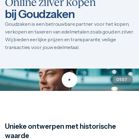
Online zilver kopen
bij Goudzaken
Goudzaken is een betrouwbare partner voor het kopen,
verkopen en taxeren van edelmetalen zoals goud en zilver.
Wij bieden eerlijke prijzen en transparante, veilige
transacties voor jouw edelmetaal.
01:57
Unieke ontwerpen met historische waard
Unieke ontwerpen met historische
waarde