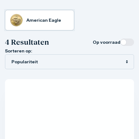
Gouden verzamelmunten
Gouden combibaren
1 gram
American Eagle
2,5 gram
5 gram
10 gram
4
Resultaten
Op voorraad
20 gram
50 gram
Sorteren op:
100 gram
250 gram
500 gram
1 kilo
1/10 troy ounce
1/4 troy ounce
1/2 troy ounce
1 troy ounce
American Eagle
Britannia
C.Hafner
Heraeus
Kangaroo
Krugerrand