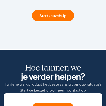
1 gram
2,5 gram
5 gram
Start keuzehulp
10 gram
20 gram
100 gram
Baird & Co
Palladium kopen
Palladiumbaren kopen
Baird & Co
Koper kopen
Hoe kunnen we
je verder helpen?
Twijfel je welk product het beste aansluit bij jouw situatie?
Start de keuzehulp of neem contact op.
hulp
Keuze