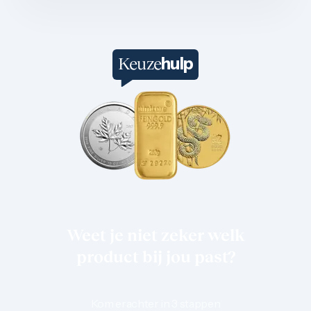
1/4 troy ounce
1 troy ounce
2 troy ounce
5 troy ounce
hulp
Keuze
10 troy ounce
100 troy ounce
American Eagle
Britannia
Kangaroo
Krugerrand
Maple Leaf
Noah's Ark
Philharmoniker
Umicore
Valcambi
Platina kopen
Platinabaren
Weet je niet zeker welk
Platina munten
product bij jou past?
1/10 troy ounce
1/4 troy ounce
1/2 troy ounce
1 troy ounce
Kom erachter in 3 stappen