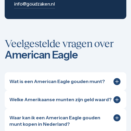
info@goudzaken.nl
Veelgestelde vragen over
American Eagle
Wat is een American Eagle gouden munt?
De gouden American Eagle is de officiële
beleggingsmunt van de Verenigde Staten,
Welke Amerikaanse munten zijn geld waard?
geproduceerd door de gerenommeerde US Mint.
Amerikaanse beleggingsmunten, zoals de
Deze iconische 22-karaats munt is door een kleine
welbekende gouden en zilveren American Eagle, zijn
toevoeging van koper en zilver extra slijtvast en
Waar kan ik een American Eagle gouden
altijd veel geld waard dankzij hun hoge gehalte puur
wereldwijd enorm populair.
munt kopen in Nederland?
edelmetaal. Ook historische Amerikaanse munten,
Je koopt deze populaire Amerikaanse gouden munt