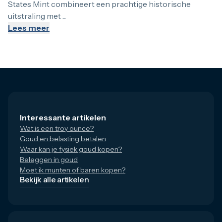
States Mint combineert een prachtige historische
uitstraling met ...
1 troy ounce gouden munt van American 
Lees meer
De meest gekozen variant door investeerders is zonder tw
Alle gewichten van American Eagle goud
Naast de grote standaardmaat biedt de US Mint ook diverse 
Interessante artikelen
Wat is een troy ounce?
American Eagle gouden munt vs andere 
Goud en belasting betalen
Waar kan je fysiek goud kopen?
Klanten vragen ons regelmatig hoe deze american eagle munt
Beleggen in goud
Moet ik munten of baren kopen?
Bekijk alle artikelen