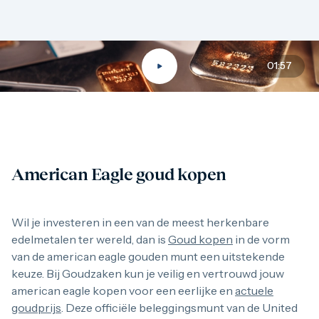
01:57
American Eagle goud kopen
American Eagle goud kopen
Wil je investeren in een van de meest herkenbare edelmetal
Wil je investeren in een van de meest herkenbare
edelmetalen ter wereld, dan is
Goud kopen
in de vorm
van de american eagle gouden munt een uitstekende
Waarom American Eagle gouden munt ko
keuze. Bij Goudzaken kun je veilig en vertrouwd jouw
american eagle kopen voor een eerlijke en
actuele
Er zijn veel goede redenen te bedenken wanneer beleggers
goudprijs
. Deze officiële beleggingsmunt van de United