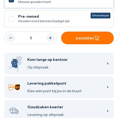
Nieuwe gouden munt
Maple Leaf
Noah's Ark
Philharmoniker
Onze keuze
Pre-owned
Umicore
Gouden munt kan beschadigd zijn
Valcambi
Zilver kopen
Zilverbaren
bestellen
10 gram
20 gram
1 troy ounce
50 gram
Kom langs op kantoor
100 gram
250 gram
Op afspraak
500 gram
1 kilo
Zilveren munten
Levering pakketpunt
1/4 troy ounce
Kies een punt bij jou in de buurt
1/2 troy ounce
1 troy ounce
2 troy ounce
Goudzaken koerier
5 troy ounce
10 troy ounce
Levering op afspraak