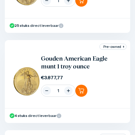
25
stuks
direct leverbaar
Product bekijken
Gouden American Eagle
munt 1 troy ounce
€
3.877,77
4
stuks
direct leverbaar