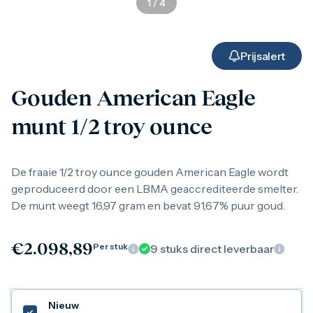
1
/
4
Gouden verzamelmunten
Gouden combibaren
1 gram
2,5 gram
Prijsalert
5 gram
10 gram
Gouden American Eagle
20 gram
50 gram
munt 1/2 troy ounce
100 gram
250 gram
500 gram
1 kilo
De fraaie 1/2 troy ounce gouden American Eagle wordt
1/10 troy ounce
geproduceerd door een LBMA geaccrediteerde smelter.
1/4 troy ounce
De munt weegt 16,97 gram en bevat 91,67% puur goud.
1/2 troy ounce
1 troy ounce
American Eagle
€
2.098,89
Per stuk
9
stuks direct leverbaar
Britannia
C.Hafner
Heraeus
Kangaroo
Nieuw
Krugerrand