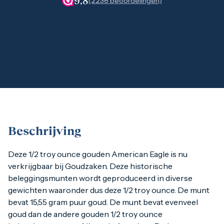
9,8
(2238 beoordelingen)
1 gram
2,5 gram
5 gram
10 gram
20 gram
100 gram
Baird & Co
Palladium kopen
Palladiumbaren kopen
Baird & Co
Koper kopen
Beschrijving
Deze 1/2 troy ounce gouden American Eagle is nu verkrijgb
Deze 1/2 troy ounce gouden American Eagle is nu
verkrijgbaar bij Goudzaken. Deze historische
beleggingsmunten wordt geproduceerd in diverse
gewichten waaronder dus deze 1/2 troy ounce. De munt
bevat 15,55 gram puur goud. De munt bevat evenveel
goud dan de andere gouden 1/2 troy ounce