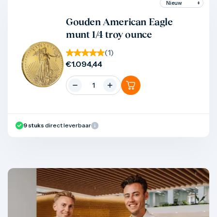
Product bekijken
Gouden American Eagle
munt 1/4 troy ounce
(
1
)
€
1.094,44
9
stuks
direct leverbaar