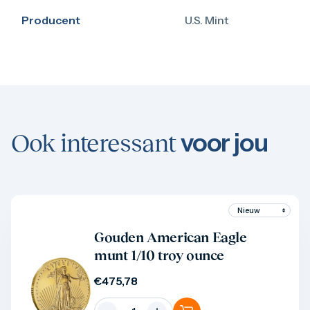
Producent
U.S. Mint
voor jou
Ook interessant
Product bekijken
Gouden American Eagle
munt 1/10 troy ounce
€
475,78