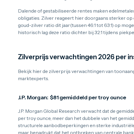
Dalende of gestabiliseerde rentes maken edelmetalen
obligaties. Zilver reageert hier doorgaans sterker op
goud-zilver ratio dit jaar(tussen 46:1 tot 63:1) op moge
historisch lag deze ratio dichter bij 32:1 tijdens piekp
Zilverprijs verwachtingen 2026 per in
Bekijk hier de zilverprijs verwachtingen van toonaan
marktexperts.
J.P. Morgan: $81 gemiddeld per troy ounce
J.P. Morgan Global Research verwacht dat de gemiddel
per troy ounce, meer dan het dubbele van het gemidd
structurele aanbodbeperkingen en sterke industriële
maar benadrukt dat het ontbreken van centrale banks