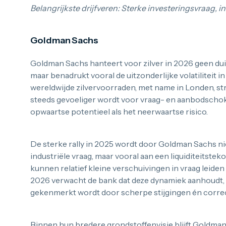
Belangrijkste drijfveren: Sterke investeringsvraag, ind
Goldman Sachs
Goldman Sachs hanteert voor zilver in 2026 geen duide
maar benadrukt vooral de uitzonderlijke volatiliteit i
wereldwijde zilvervoorraden, met name in Londen, str
steeds gevoeliger wordt voor vraag- en aanbodschok
opwaartse potentieel als het neerwaartse risico.
De sterke rally in 2025 wordt door Goldman Sachs n
industriële vraag, maar vooral aan een liquiditeitstek
kunnen relatief kleine verschuivingen in vraag leide
2026 verwacht de bank dat deze dynamiek aanhoudt, w
gekenmerkt wordt door scherpe stijgingen én correc
Binnen hun bredere grondstoffenvisie blijft Goldman