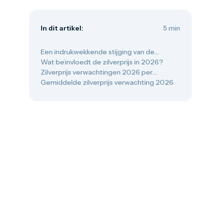
Oud muntgeld
Gouden verzamelmunten
Gouden combibaren
In dit artikel:
5 min
1 gram
2,5 gram
5 gram
Een indrukwekkende stijging van de
10 gram
zilverprijs in 2025
Wat beïnvloedt de zilverprijs in 2026?
20 gram
Zilverprijs verwachtingen 2026 per
50 gram
instelling
Gemiddelde zilverprijs verwachting 2026
100 gram
250 gram
500 gram
1 kilo
1/10 troy ounce
1/4 troy ounce
1/2 troy ounce
1 troy ounce
American Eagle
Britannia
C.Hafner
Heraeus
Kangaroo
Krugerrand