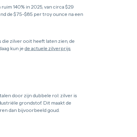
n ruim 140% in 2025, van circa $29
rond de $75-$85 per troy ounce na een
ie zilver ooit heeft laten zien, de
ndaag kun je
de actuele zilverprijs
?
en door zijn dubbele rol: zilver is
ustriële grondstof. Dit maakt de
oren dan bijvoorbeeld goud.