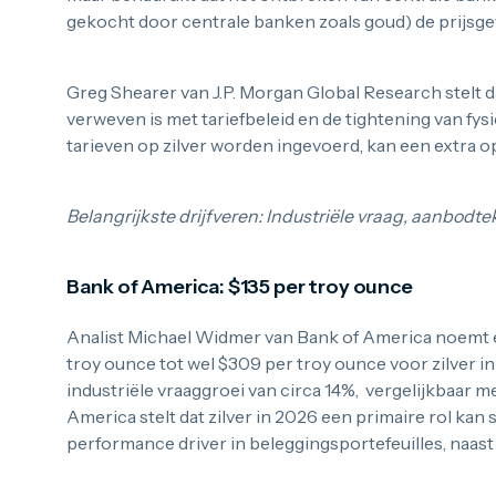
gekocht door centrale banken zoals goud) de prijsge
Greg Shearer van J.P. Morgan Global Research stelt d
verweven is met tariefbeleid en de tightening van fys
tarieven op zilver worden ingevoerd, kan een extra o
Belangrijkste drijfveren: Industriële vraag, aanbodteko
Bank of America: $135 per troy ounce
Analist Michael Widmer van Bank of America noemt 
troy ounce tot wel $309 per troy ounce voor zilver i
industriële vraaggroei van circa 14%, vergelijkbaar m
America stelt dat zilver in 2026 een primaire rol ka
performance driver in beleggingsportefeuilles, naast