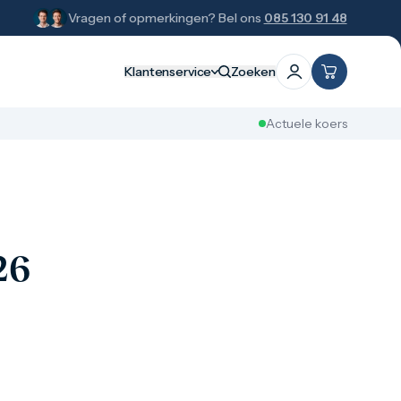
Vragen of opmerkingen? Bel ons
085 130 91 48
Klantenservice
Zoeken
Actuele koers
26