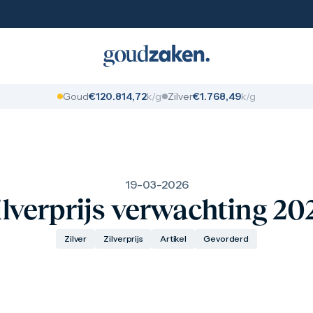
Goud
€
1
2
0
.
8
1
4
,
7
2
k/g
Zilver
€
1
.
7
6
8
,
4
9
k/g
19-03-2026
ilverprijs verwachting 20
Zilver
Zilverprijs
Artikel
Gevorderd