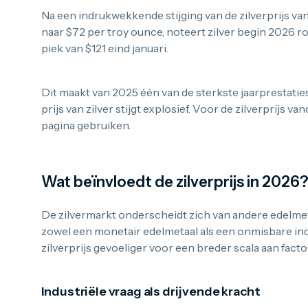
Na een indrukwekkende stijging van de zilverprijs va
naar $72 per troy ounce, noteert zilver begin 2026 
piek van $121 eind januari.
Dit maakt van 2025 één van de sterkste jaarprestaties d
prijs van zilver stijgt explosief. Voor de zilverprijs va
pagina gebruiken.
Wat beïnvloedt de zilverprijs in 2026
De zilvermarkt onderscheidt zich van andere edelmetal
zowel een monetair edelmetaal als een onmisbare ind
zilverprijs gevoeliger voor een breder scala aan fact
Industriële vraag als drijvende kracht