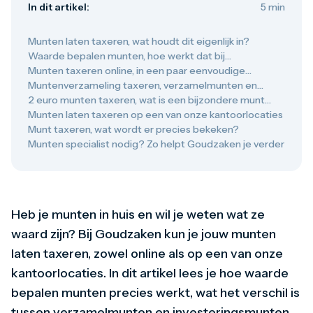
In dit artikel:
5 min
Gouden verzamelmunten
Gouden combibaren
1 gram
Munten laten taxeren, wat houdt dit eigenlijk in?
2,5 gram
Waarde bepalen munten, hoe werkt dat bij
5 gram
Goudzaken?
Munten taxeren online, in een paar eenvoudige
10 gram
stappen
Muntenverzameling taxeren, verzamelmunten en
20 gram
investeringsmunten
2 euro munten taxeren, wat is een bijzondere munt
50 gram
waard?
Munten laten taxeren op een van onze kantoorlocaties
100 gram
Munt taxeren, wat wordt er precies bekeken?
250 gram
Munten specialist nodig? Zo helpt Goudzaken je verder
500 gram
1 kilo
1/10 troy ounce
1/4 troy ounce
1/2 troy ounce
Heb je munten in huis en wil je weten wat ze
1 troy ounce
waard zijn? Bij Goudzaken kun je jouw munten
American Eagle
Britannia
laten taxeren, zowel online als op een van onze
C.Hafner
kantoorlocaties. In dit artikel lees je hoe waarde
Heraeus
bepalen munten precies werkt, wat het verschil is
Kangaroo
Krugerrand
tussen verzamelmunten en investeringsmunten,