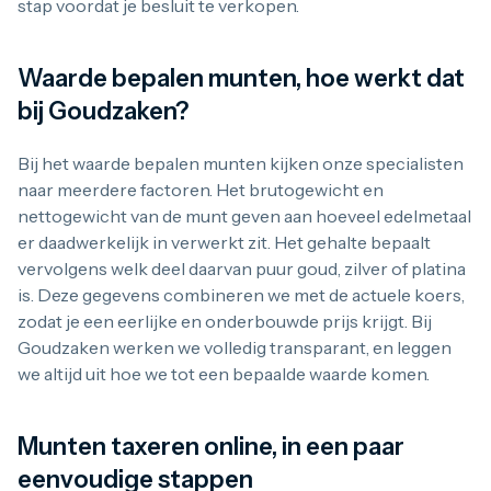
100 troy ounce
stap voordat je besluit te verkopen.
1 kilo
5 kilo
Monsterbox
Waarde bepalen munten, hoe werkt dat
Zilveren muntbaar
bij Goudzaken?
Zilveren verzamelmunten
Bitcoin
Koala
Bij het waarde bepalen munten kijken onze specialisten
Kookaburra
naar meerdere factoren. Het brutogewicht en
Lunar
nettogewicht van de munt geven aan hoeveel edelmetaal
Libertad
er daadwerkelijk in verwerkt zit. Het gehalte bepaalt
Myths and Legends
Van Gogh
vervolgens welk deel daarvan puur goud, zilver of platina
Zilveren combibaren
is. Deze gegevens combineren we met de actuele koers,
10 gram
zodat je een eerlijke en onderbouwde prijs krijgt. Bij
20 gram
Goudzaken werken we volledig transparant, en leggen
50 gram
we altijd uit hoe we tot een bepaalde waarde komen.
100 gram
250 gram
500 gram
1 kilo
Munten taxeren online, in een paar
5 kilo
eenvoudige stappen
1/2 troy ounce