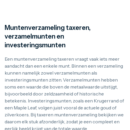
1 gram
2,5 gram
5 gram
10 gram
20 gram
Muntenverzameling taxeren,
100 gram
verzamelmunten en
Baird & Co
Palladium kopen
investeringsmunten
Palladiumbaren kopen
Baird & Co
Een muntenverzameling taxeren vraagt vaak iets meer
Koper kopen
aandacht dan een enkele munt. Binnen een verzameling
kunnen namelijk zowel verzamelmunten als
investeringsmunten zitten. Verzamelmunten hebben
soms een waarde die boven de metaalwaarde uitstijgt,
bijvoorbeeld door zeldzaamheid of historische
betekenis. Investeringsmunten, zoals een Krugerrand of
een Maple Leaf, volgen juist vooral de actuele goud of
zilverkoers. Bij taxeren muntenverzameling bekijken we
daarom elk stuk afzonderlijk, zodat je een compleet en
eerlijk beeld krijgt van de totale waarde.