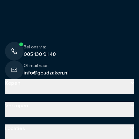
Bel ons via:
085 130 91 48
Of mail naar:
info@goudzaken.nl
Kopen
Goud
Goudbaren
Verkopen
Gouden munten
Gouden combibaren
Goud
Zilver
Goudbaren
Locaties
Zilverbaren
Gouden munten