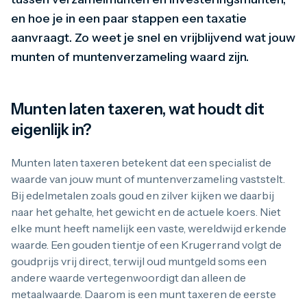
Maple Leaf
en hoe je in een paar stappen een taxatie
Noah's Ark
Philharmoniker
aanvraagt. Zo weet je snel en vrijblijvend wat jouw
Umicore
munten of muntenverzameling waard zijn.
Valcambi
Zilver kopen
Zilverbaren
10 gram
Munten laten taxeren, wat houdt dit
20 gram
eigenlijk in?
1 troy ounce
50 gram
100 gram
Munten laten taxeren betekent dat een specialist de
250 gram
waarde van jouw munt of muntenverzameling vaststelt.
500 gram
Bij edelmetalen zoals goud en zilver kijken we daarbij
1 kilo
naar het gehalte, het gewicht en de actuele koers. Niet
Zilveren munten
1/4 troy ounce
elke munt heeft namelijk een vaste, wereldwijd erkende
1/2 troy ounce
waarde. Een gouden tientje of een Krugerrand volgt de
1 troy ounce
goudprijs vrij direct, terwijl oud muntgeld soms een
2 troy ounce
andere waarde vertegenwoordigt dan alleen de
5 troy ounce
metaalwaarde. Daarom is een munt taxeren de eerste
10 troy ounce