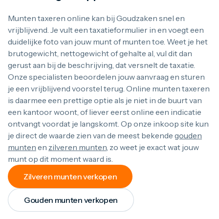
1/4 troy ounce
1 troy ounce
Munten taxeren online kan bij Goudzaken snel en
2 troy ounce
vrijblijvend. Je vult een taxatieformulier in en voegt een
5 troy ounce
duidelijke foto van jouw munt of munten toe. Weet je het
10 troy ounce
brutogewicht, nettogewicht of gehalte al, vul dit dan
100 troy ounce
gerust aan bij de beschrijving, dat versnelt de taxatie.
American Eagle
Britannia
Onze specialisten beoordelen jouw aanvraag en sturen
Kangaroo
je een vrijblijvend voorstel terug. Online munten taxeren
Krugerrand
is daarmee een prettige optie als je niet in de buurt van
Maple Leaf
een kantoor woont, of liever eerst online een indicatie
Noah's Ark
ontvangt voordat je langskomt. Op onze inkoop site kun
Philharmoniker
Umicore
je direct de waarde zien van de meest bekende
gouden
Valcambi
munten
en
zilveren munten
, zo weet je exact wat jouw
Platina kopen
munt op dit moment waard is.
Platinabaren
Platina munten
Zilveren munten verkopen
1/10 troy ounce
1/4 troy ounce
Gouden munten verkopen
1/2 troy ounce
1 troy ounce
Gouden Maple Leaf munt taxatie