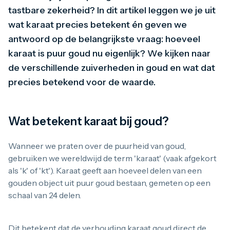
Maple Leaf
tastbare zekerheid? In dit artikel leggen we je uit
Noah's Ark
wat karaat precies betekent én geven we
Philharmoniker
Umicore
antwoord op de belangrijkste vraag: hoeveel
Valcambi
karaat is puur goud nu eigenlijk? We kijken naar
Zilver kopen
Zilverbaren
de verschillende zuiverheden in goud en wat dat
10 gram
precies betekend voor de waarde.
20 gram
1 troy ounce
50 gram
100 gram
Wat betekent karaat bij goud?
250 gram
500 gram
Wanneer we praten over de puurheid van goud,
1 kilo
gebruiken we wereldwijd de term 'karaat' (vaak afgekort
Zilveren munten
1/4 troy ounce
als 'k' of 'kt'). Karaat geeft aan hoeveel delen van een
1/2 troy ounce
gouden object uit puur goud bestaan, gemeten op een
1 troy ounce
schaal van 24 delen.
2 troy ounce
5 troy ounce
10 troy ounce
Dit betekent dat de verhouding karaat goud direct de