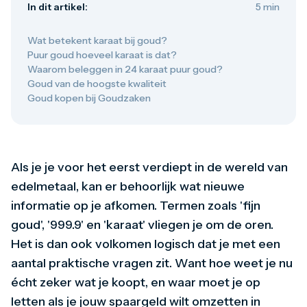
In dit artikel:
5 min
Gouden verzamelmunten
Gouden combibaren
1 gram
Wat betekent karaat bij goud?
2,5 gram
Puur goud hoeveel karaat is dat?
5 gram
Waarom beleggen in 24 karaat puur goud?
10 gram
Goud van de hoogste kwaliteit
20 gram
Goud kopen bij Goudzaken
50 gram
100 gram
250 gram
500 gram
1 kilo
Als je je voor het eerst verdiept in de wereld van
1/10 troy ounce
edelmetaal, kan er behoorlijk wat nieuwe
1/4 troy ounce
1/2 troy ounce
informatie op je afkomen. Termen zoals 'fijn
1 troy ounce
goud', '999.9' en 'karaat' vliegen je om de oren.
American Eagle
Het is dan ook volkomen logisch dat je met een
Britannia
C.Hafner
aantal praktische vragen zit. Want hoe weet je nu
Heraeus
écht zeker wat je koopt, en waar moet je op
Kangaroo
Krugerrand
letten als je jouw spaargeld wilt omzetten in