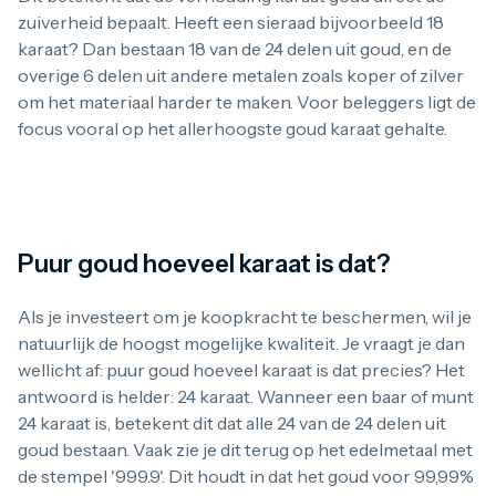
100 troy ounce
zuiverheid bepaalt. Heeft een sieraad bijvoorbeeld 18
1 kilo
5 kilo
karaat? Dan bestaan 18 van de 24 delen uit goud, en de
Monsterbox
overige 6 delen uit andere metalen zoals koper of zilver
Zilveren muntbaar
om het materiaal harder te maken. Voor beleggers ligt de
Zilveren verzamelmunten
focus vooral op het allerhoogste goud karaat gehalte.
Bitcoin
Koala
Hoeveel karaat is puur goud?
Kookaburra
Lunar
Libertad
Myths and Legends
Puur goud hoeveel karaat is dat?
Van Gogh
Zilveren combibaren
10 gram
Als je investeert om je koopkracht te beschermen, wil je
20 gram
natuurlijk de hoogst mogelijke kwaliteit. Je vraagt je dan
50 gram
wellicht af: puur goud hoeveel karaat is dat precies? Het
100 gram
antwoord is helder: 24 karaat. Wanneer een baar of munt
250 gram
24 karaat is, betekent dit dat alle 24 van de 24 delen uit
500 gram
1 kilo
goud bestaan. Vaak zie je dit terug op het edelmetaal met
5 kilo
de stempel '999.9'. Dit houdt in dat het goud voor 99,99%
1/2 troy ounce