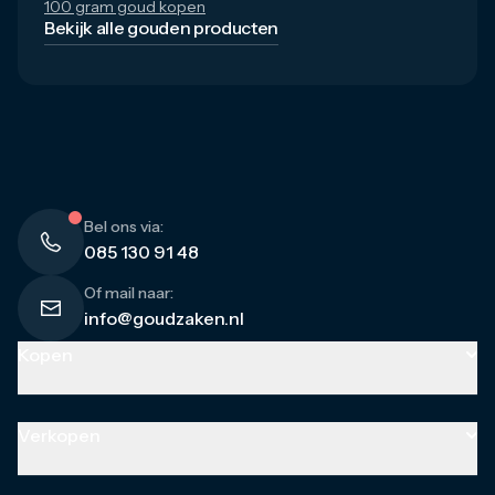
100 gram goud kopen
Bekijk alle gouden producten
Bel ons via:
085 130 91 48
Of mail naar:
info@goudzaken.nl
Kopen
Goud
Goudbaren
Verkopen
Gouden munten
Gouden combibaren
Goud