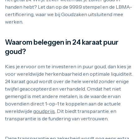
1 gram
handen hebt? Let dan op de 999.9 stempel en de LBMA-
2,5 gram
certificering, waar we bij Goudzaken uitsluitend mee
5 gram
10 gram
werken.
20 gram
100 gram
Baird & Co
Waarom beleggen in 24 karaat puur
Palladium kopen
goud?
Palladiumbaren kopen
Baird & Co
Koper kopen
Kies je ervoor om te investeren in puur goud, dan kies je
voor wereldwijde herkenbaarheid en optimale liquiditeit.
24 karaat goud wordt over de hele wereld zonder enige
twijfel geaccepteerd en verhandeld. Omdat het niet
gemengd is met andere metalen, is de waarde ervan
bovendien direct 1-op-1 te koppelen aan de actuele
wereldwijde
goudprijs
. Dit biedt transparantie, en
transparantie is de fundering van vertrouwen.
Deze transparantie en zekerheid wordt nog eens extra