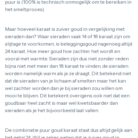
puur is (100% is technisch onmogelijk om te bereiken in
1/4 troy ounce
het smeltproces).
1 troy ounce
2 troy ounce
5 troy ounce
Maar hoeveel karaat is zuiver goud in vergelijking met
10 troy ounce
100 troy ounce
sieraden dan? Waar sieraden vaak 14 of 18 karaat zijn om
American Eagle
slijtage te voorkomen, is beleggingsgoud nagenoeg altijd
Britannia
24 karaat. Hoe meer goud hoe zachter het wordt en
Kangaroo
vooral met warmte. Sieraden zijn dus niet zonder reden
Krugerrand
bijna niet met meer dan 18 karaat te vinden, de sieraden
Maple Leaf
Noah's Ark
worden namelijk warm als je ze draagt. Dit betekend niet
Philharmoniker
dat de sieraden van je lichaam af smelten maar het kan
Umicore
wel zachter worden dan je bij sieraden zou willen om
Valcambi
mooi te blijven. Dit betekent overigens ook niet dat een
Platina kopen
goudbaar heel zacht is maar wel kwetsbaarder dan
Platinabaren
Platina munten
sieraden als je het bijvoorbeeld laat vallen.
1/10 troy ounce
1/4 troy ounce
1/2 troy ounce
De combinatie puur goud karaat staat dus altijd gelijk aan
1 troy ounce
het getal 24. Wil je zeker weten dat je zuiver goud in