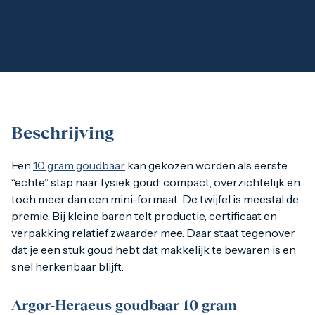
1 gram
2,5 gram
5 gram
10 gram
20 gram
100 gram
Baird & Co
Palladium kopen
Palladiumbaren kopen
Beschrijving
Baird & Co
Koper kopen
Een
10 gram goudbaar
kan gekozen worden als eerste “echte”
Een
10 gram goudbaar
kan gekozen worden als eerste
“echte” stap naar fysiek goud: compact, overzichtelijk en
toch meer dan een mini-formaat. De twijfel is meestal de
Argor-Heraeus goudbaar 10 gram
premie. Bij kleine baren telt productie, certificaat en
verpakking relatief zwaarder mee. Daar staat tegenover
Je ontvangt een goudbaar van 10 gram met een zuiverheid van
dat je een stuk goud hebt dat makkelijk te bewaren is en
snel herkenbaar blijft.
Argor-Heraeus
Argor-Heraeus goudbaar 10 gram