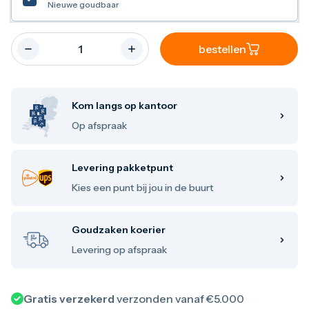
Nieuwe goudbaar
Maple Leaf
Noah's Ark
Philharmoniker
Umicore
bestellen
Valcambi
Zilver kopen
Zilverbaren
10 gram
Kom langs op kantoor
20 gram
Op afspraak
1 troy ounce
50 gram
100 gram
Levering pakketpunt
250 gram
500 gram
Kies een punt bij jou in de buurt
1 kilo
Zilveren munten
1/4 troy ounce
Goudzaken koerier
1/2 troy ounce
Levering op afspraak
1 troy ounce
2 troy ounce
5 troy ounce
10 troy ounce
Gratis verzekerd
verzonden vanaf €5.000