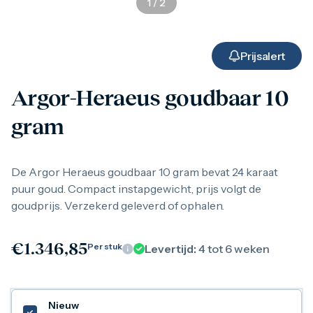
1
/
2
Gouden verzamelmunten
Gouden combibaren
1 gram
2,5 gram
Prijsalert
5 gram
10 gram
Argor-Heraeus goudbaar 10
20 gram
50 gram
gram
100 gram
250 gram
500 gram
1 kilo
De Argor Heraeus goudbaar 10 gram bevat 24 karaat
1/10 troy ounce
puur goud. Compact instapgewicht, prijs volgt de
1/4 troy ounce
goudprijs. Verzekerd geleverd of ophalen.
1/2 troy ounce
1 troy ounce
American Eagle
€
1.346,85
Per stuk
Levertijd:
4 tot 6 weken
Britannia
C.Hafner
Heraeus
Kangaroo
Nieuw
Krugerrand