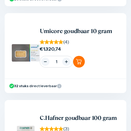
Product bekijken
Umicore goudbaar 10 gram
(
4
)
€
1.320,74
32
stuks
direct leverbaar
Product bekijken
C.Hafner goudbaar 100 gram
(
3
)