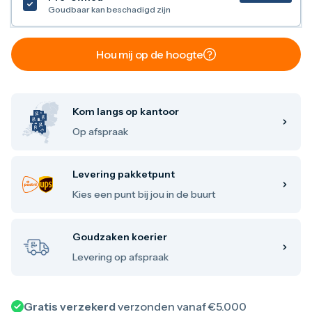
Maple Leaf
Goudbaar kan beschadigd zijn
Noah's Ark
Philharmoniker
Umicore
Hou mij op de hoogte
Valcambi
Zilver kopen
Zilverbaren
10 gram
Kom langs op kantoor
20 gram
Op afspraak
1 troy ounce
50 gram
100 gram
250 gram
Levering pakketpunt
500 gram
Kies een punt bij jou in de buurt
1 kilo
Zilveren munten
1/4 troy ounce
Goudzaken koerier
1/2 troy ounce
Levering op afspraak
1 troy ounce
2 troy ounce
5 troy ounce
10 troy ounce
Gratis verzekerd
verzonden vanaf €5.000