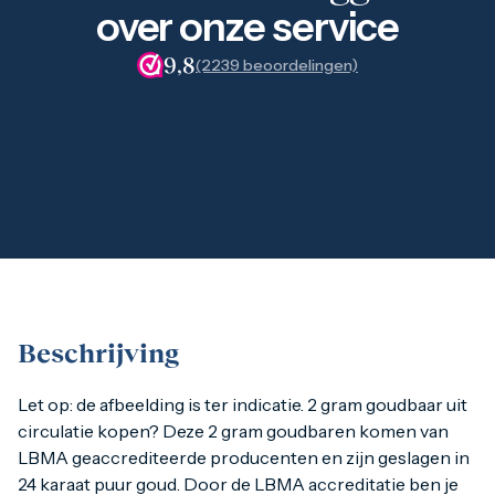
1 gram
over onze service
2,5 gram
5 gram
9,8
(2239 beoordelingen)
10 gram
20 gram
100 gram
Baird & Co
Palladium kopen
Palladiumbaren kopen
Baird & Co
Koper kopen
Beschrijving
Let op: de afbeelding is ter indicatie. 2 gram goudbaar u
Let op: de afbeelding is ter indicatie. 2 gram goudbaar uit
circulatie kopen? Deze 2 gram goudbaren komen van
LBMA geaccrediteerde producenten en zijn geslagen in
2 gram goudbaren uit circulatie
24 karaat puur goud. Door de LBMA accreditatie ben je
2 gram
goud kopen
? Deze 2 gram goudbaren zijn geslagen d