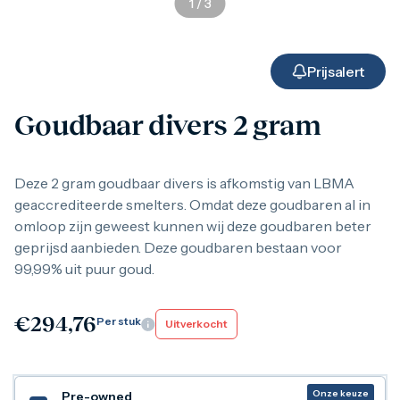
1
/
3
Gouden verzamelmunten
Gouden combibaren
1 gram
2,5 gram
Prijsalert
5 gram
10 gram
Goudbaar divers 2 gram
20 gram
50 gram
100 gram
250 gram
Deze 2 gram goudbaar divers is afkomstig van LBMA
500 gram
geaccrediteerde smelters. Omdat deze goudbaren al in
1 kilo
omloop zijn geweest kunnen wij deze goudbaren beter
1/10 troy ounce
geprijsd aanbieden. Deze goudbaren bestaan voor
1/4 troy ounce
1/2 troy ounce
99,99% uit puur goud.
1 troy ounce
American Eagle
Britannia
€
294,76
Per stuk
Uitverkocht
C.Hafner
Heraeus
Kangaroo
Krugerrand
Onze keuze
Pre-owned