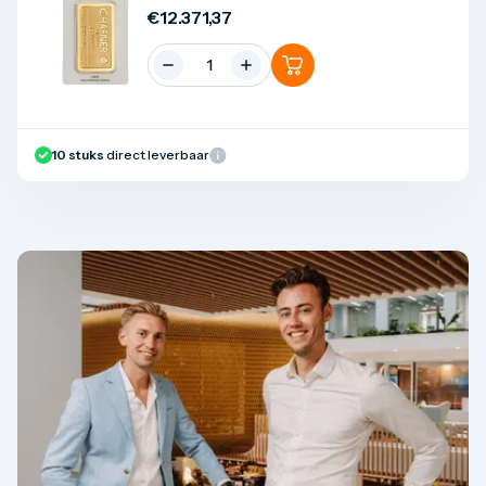
€
12.371,37
10
stuks
direct leverbaar