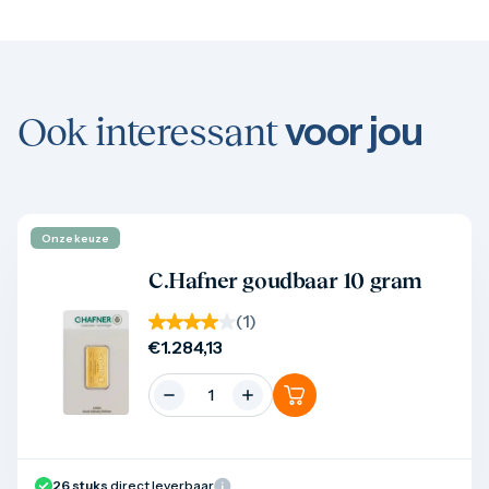
voor jou
Ook interessant
Onze keuze
Product bekijken
C.Hafner goudbaar 10 gram
(
1
)
€
1.284,13
26
stuks
direct leverbaar