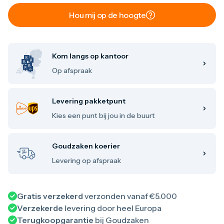
Maple Leaf
Hou mij op de hoogte
Noah's Ark
Philharmoniker
Umicore
Valcambi
Zilver kopen
Kom langs op kantoor
Zilverbaren
Op afspraak
10 gram
20 gram
1 troy ounce
Levering pakketpunt
50 gram
100 gram
Kies een punt bij jou in de buurt
250 gram
500 gram
1 kilo
Goudzaken koerier
Zilveren munten
Levering op afspraak
1/4 troy ounce
1/2 troy ounce
1 troy ounce
2 troy ounce
Gratis verzekerd
verzonden vanaf €5.000
5 troy ounce
Verzekerde
levering door heel Europa
10 troy ounce
Terugkoopgarantie
bij Goudzaken