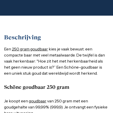
1 gram
2,5 gram
5 gram
10 gram
20 gram
100 gram
Baird & Co
Beschrijving
Palladium kopen
Palladiumbaren kopen
Baird & Co
Een
250 gram goudbaar
kies je vaak bewust: een compacte 
Een
250 gram goudbaar
kies je vaak bewust: een
Koper kopen
compacte baar met veel metaalwaarde. De twijfel is dan
vaak herkenbaar: "Hoe zit het met herkenbaarheid als
Schöne goudbaar 250 gram
het geen nieuw product is?” Een Schöne-goudbaar is
een uniek stuk goud dat wereldwijd wordt herkend.
Je koopt een
goudbaar
van 250 gram met een goudgehalte van
Schöne goudbaar 250 gram
Schöne
Je koopt een
goudbaar
van 250 gram met een
Schöne Edelmetaal is een bekende naam uit Amsterdam, maa
goudgehalte van 99,99% (999,9). Je ontvangt een fysieke