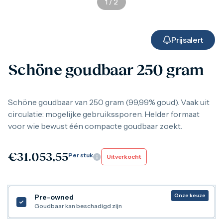
1
/
2
Gouden verzamelmunten
Gouden combibaren
1 gram
2,5 gram
Prijsalert
5 gram
10 gram
Schöne goudbaar 250 gram
20 gram
50 gram
100 gram
250 gram
Schöne goudbaar van 250 gram (99,99% goud). Vaak uit
500 gram
circulatie: mogelijke gebruikssporen. Helder formaat
1 kilo
voor wie bewust één compacte goudbaar zoekt.
1/10 troy ounce
1/4 troy ounce
1/2 troy ounce
€
31.053,55
Per stuk
Uitverkocht
1 troy ounce
American Eagle
Britannia
C.Hafner
Onze keuze
Pre-owned
Heraeus
Goudbaar kan beschadigd zijn
Kangaroo
Krugerrand