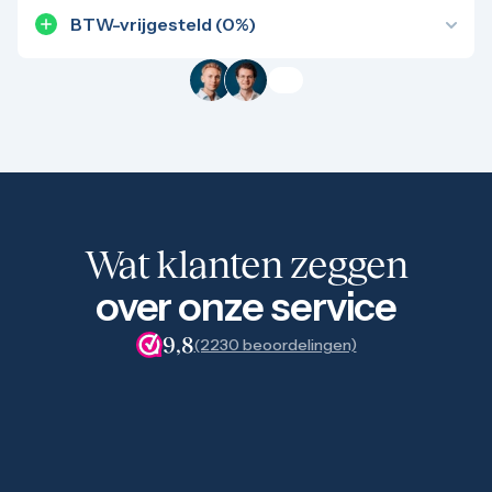
veilige, efficiënte opslag.
1/4 troy ounce
BTW-vrijgesteld (0%)
1 troy ounce
Over dit product hoef je geen btw te betalen. Dat
2 troy ounce
scheelt aanzienlijk in de aanschafprijs.
5 troy ounce
10 troy ounce
100 troy ounce
American Eagle
Britannia
Kangaroo
Krugerrand
Maple Leaf
Wat klanten zeggen
Noah's Ark
Philharmoniker
over onze service
Umicore
Valcambi
9,8
Platina kopen
(2230 beoordelingen)
Platinabaren
Platina munten
1/10 troy ounce
1/4 troy ounce
1/2 troy ounce
1 troy ounce