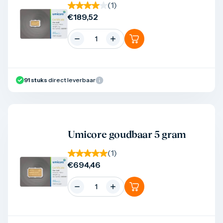
(
1
)
€
189,52
91
stuks
direct leverbaar
Product bekijken
Umicore goudbaar 5 gram
(
1
)
€
694,46