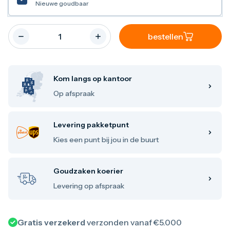
Nieuwe goudbaar
Maple Leaf
Noah's Ark
Philharmoniker
Umicore
bestellen
Valcambi
Zilver kopen
Zilverbaren
10 gram
Kom langs op kantoor
20 gram
Op afspraak
1 troy ounce
50 gram
100 gram
Levering pakketpunt
250 gram
500 gram
Kies een punt bij jou in de buurt
1 kilo
Zilveren munten
1/4 troy ounce
Goudzaken koerier
1/2 troy ounce
Levering op afspraak
1 troy ounce
2 troy ounce
5 troy ounce
10 troy ounce
Gratis verzekerd
verzonden vanaf €5.000