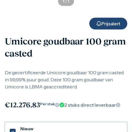
1
/
1
Gouden verzamelmunten
Gouden combibaren
1 gram
2,5 gram
Prijsalert
5 gram
10 gram
Umicore goudbaar 100 gram
20 gram
50 gram
casted
100 gram
250 gram
500 gram
1 kilo
De gecertificeerde Umicore goudbaar 100 gram casted
1/10 troy ounce
in 99,99% puur goud. Deze 100 gram goudbaar van
1/4 troy ounce
Umicore is LBMA geaccrediteerd.
1/2 troy ounce
1 troy ounce
American Eagle
€
12.276,83
Per stuk
2
stuks direct leverbaar
Britannia
C.Hafner
Heraeus
Kangaroo
Nieuw
Krugerrand