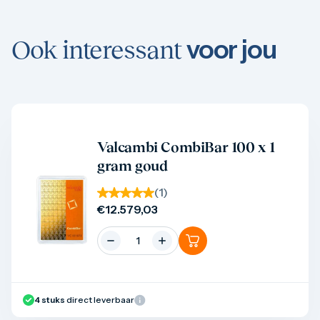
voor jou
Ook interessant
Product bekijken
Valcambi CombiBar 100 x 1
gram goud
(
1
)
€
12.579,03
4
stuks
direct leverbaar