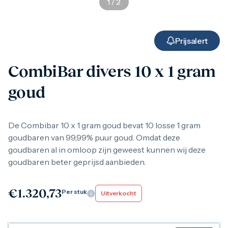
1
/
2
Gouden verzamelmunten
Gouden combibaren
1 gram
2,5 gram
Prijsalert
5 gram
10 gram
CombiBar divers 10 x 1 gram
20 gram
50 gram
goud
100 gram
250 gram
500 gram
1 kilo
De Combibar 10 x 1 gram goud bevat 10 losse 1 gram
1/10 troy ounce
goudbaren van 99,99% puur goud. Omdat deze
1/4 troy ounce
goudbaren al in omloop zijn geweest kunnen wij deze
1/2 troy ounce
goudbaren beter geprijsd aanbieden.
1 troy ounce
American Eagle
Britannia
€
1.320,73
C.Hafner
Per stuk
Uitverkocht
Heraeus
Kangaroo
Krugerrand