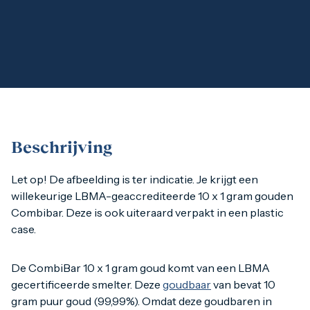
1 gram
2,5 gram
5 gram
10 gram
20 gram
100 gram
Baird & Co
Palladium kopen
Palladiumbaren kopen
Baird & Co
Koper kopen
Beschrijving
Let op! De afbeelding is ter indicatie. Je krijgt een willek
Let op! De afbeelding is ter indicatie. Je krijgt een
willekeurige LBMA-geaccrediteerde 10 x 1 gram gouden
Combibar. Deze is ook uiteraard verpakt in een plastic
De CombiBar 10 x 1 gram goud komt van een LBMA gecertif
case.
Terugkoopgarantie CombiBars
De CombiBar 10 x 1 gram goud komt van een LBMA
Bij Goudzaken staan we achter de door ons geleverde kwali
gecertificeerde smelter. Deze
goudbaar
van bevat 10
gram puur goud (99,99%). Omdat deze goudbaren in