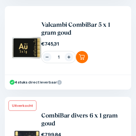
Product bekijken
Valcambi CombiBar 5 x 1
gram goud
€
745,31
4
stuks
direct leverbaar
Uitverkocht
Product bekijken
CombiBar divers 6 x 1 gram
goud
€
799,84