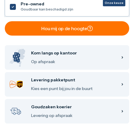
Maple Leaf
Onze keuze
Pre-owned
Noah's Ark
Goudbaar kan beschadigd zijn
Philharmoniker
Umicore
Valcambi
Hou mij op de hoogte
Zilver kopen
Zilverbaren
10 gram
20 gram
Kom langs op kantoor
1 troy ounce
Op afspraak
50 gram
100 gram
250 gram
Levering pakketpunt
500 gram
1 kilo
Kies een punt bij jou in de buurt
Zilveren munten
1/4 troy ounce
1/2 troy ounce
Goudzaken koerier
1 troy ounce
Levering op afspraak
2 troy ounce
5 troy ounce
10 troy ounce