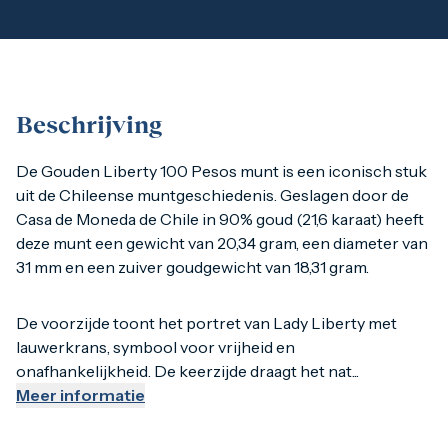
1 gram
2,5 gram
5 gram
10 gram
20 gram
100 gram
Beschrijving
Baird & Co
Palladium kopen
Palladiumbaren kopen
De Gouden Liberty 100 Pesos munt is een iconisch stuk uit
De Gouden Liberty 100 Pesos munt is een iconisch stuk
Baird & Co
uit de Chileense muntgeschiedenis. Geslagen door de
Koper kopen
Casa de Moneda de Chile in 90% goud (21,6 karaat) heeft
De voorzijde toont het portret van Lady Liberty met lauwer
deze munt een gewicht van 20,34 gram, een diameter van
31 mm en een zuiver goudgewicht van 18,31 gram.
Deze munten werden vooral geslagen in de eerste helft van
De voorzijde toont het portret van Lady Liberty met
lauwerkrans, symbool voor vrijheid en
onafhankelijkheid. De keerzijde draagt het nat...
Meer informatie