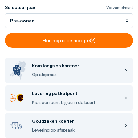
Maple Leaf
Selecteer jaar
Verzamelmunt
Noah's Ark
Philharmoniker
Pre-owned
Umicore
Valcambi
Zilver kopen
Zilverbaren
Hou mij op de hoogte
10 gram
20 gram
1 troy ounce
50 gram
Kom langs op kantoor
100 gram
Op afspraak
250 gram
500 gram
1 kilo
Levering pakketpunt
Zilveren munten
1/4 troy ounce
Kies een punt bij jou in de buurt
1/2 troy ounce
1 troy ounce
2 troy ounce
Goudzaken koerier
5 troy ounce
Levering op afspraak
10 troy ounce