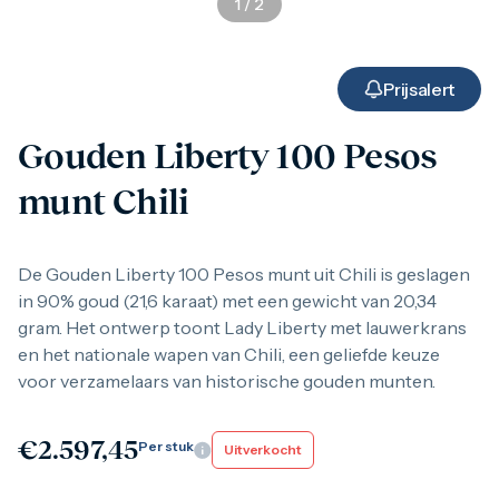
1
/
2
Gouden verzamelmunten
Gouden combibaren
1 gram
2,5 gram
Prijsalert
5 gram
10 gram
Gouden Liberty 100 Pesos
20 gram
50 gram
munt Chili
100 gram
250 gram
500 gram
1 kilo
De Gouden Liberty 100 Pesos munt uit Chili is geslagen
1/10 troy ounce
in 90% goud (21,6 karaat) met een gewicht van 20,34
1/4 troy ounce
gram. Het ontwerp toont Lady Liberty met lauwerkrans
1/2 troy ounce
en het nationale wapen van Chili, een geliefde keuze
1 troy ounce
American Eagle
voor verzamelaars van historische gouden munten.
Britannia
C.Hafner
Heraeus
€
2.597,45
Per stuk
Uitverkocht
Kangaroo
Krugerrand