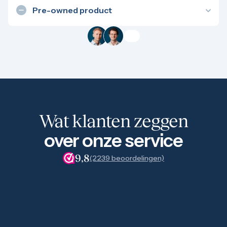
scheelt aanzienlijk in de aanschafprijs.
1/4 troy ounce
Pre-owned product
1 troy ounce
Een eerder gebruikt product is vaak voordelig per
2 troy ounce
gram. Houd wel rekening met mogelijke
5 troy ounce
gebruikssporen of een ontbrekend certificaat. Wij
10 troy ounce
betalen voor nieuwe en oude munten of baren
100 troy ounce
exact hetzelfde. Je koopt dus als belegging beter
American Eagle
een pre-owned product.
Britannia
Kangaroo
Krugerrand
Maple Leaf
Wat klanten zeggen
Noah's Ark
Philharmoniker
over onze service
Umicore
Valcambi
9,8
(2239 beoordelingen)
Platina kopen
Platinabaren
Platina munten
1/10 troy ounce
1/4 troy ounce
1/2 troy ounce
1 troy ounce