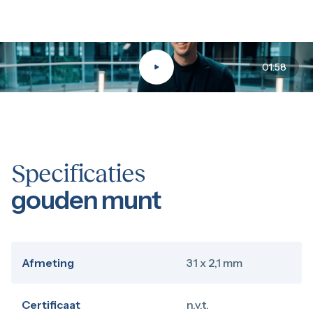
01:58
Specificaties
gouden munt
Afmeting
31 x 2,1 mm
Certificaat
n.v.t.