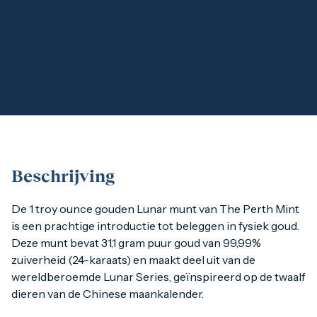
1 gram
2,5 gram
5 gram
10 gram
20 gram
100 gram
Baird & Co
Palladium kopen
Palladiumbaren kopen
Baird & Co
Koper kopen
Beschrijving
De 1 troy ounce gouden Lunar munt van The Perth Mint is ee
De 1 troy ounce gouden Lunar munt van The Perth Mint
is een prachtige introductie tot beleggen in fysiek goud.
Deze munt bevat 31,1 gram puur goud van 99,99%
Jaarlijks wisselend ontwerp
zuiverheid (24-karaats) en maakt deel uit van de
Wat de Lunar-serie zo bijzonder maakt, is het jaarlijks vera
wereldberoemde Lunar Series, geïnspireerd op de twaalf
dieren van de Chinese maankalender.
De Lunar Series is daarmee een combinatie van edelmetaal, 