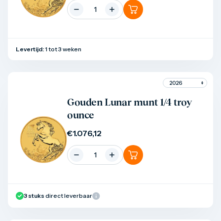
Levertijd:
1 tot 3 weken
Product bekijken
Gouden Lunar munt 1/4 troy
ounce
€
1.076,12
3
stuks
direct leverbaar