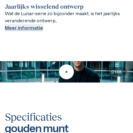
Jaarlijks wisselend ontwerp
Year of the Rat – 2008, 2020
Wat de Lunar-serie zo bijzonder maakt, is het jaarlijks
Year of the Ox – 2009, 2021
veranderende ontwerp...
Year of the Tiger – 2010, 2022
Meer informatie
Year of the Rabbit – 2011, 2023
Year of the Dragon – 2012, 2024
Year of the Snake – 2013, 2025
Year of the Horse – 2014
Year of the Goat – 2015
Year of the Monkey – 2016
01:58
Year of the Rooster – 2017
Year of the Dog – 2018
Year of the Pig – 2019
Toegankelijk, maar hoogwaardig
Specificaties
Dankzij het kleine formaat is de 1 troy ounce variant een
gouden munt