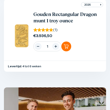
Product bekijken
Gouden Rectangular Dragon
munt 1 troy ounce
(
1
)
€
3.936,50
Levertijd:
4 tot 6 weken