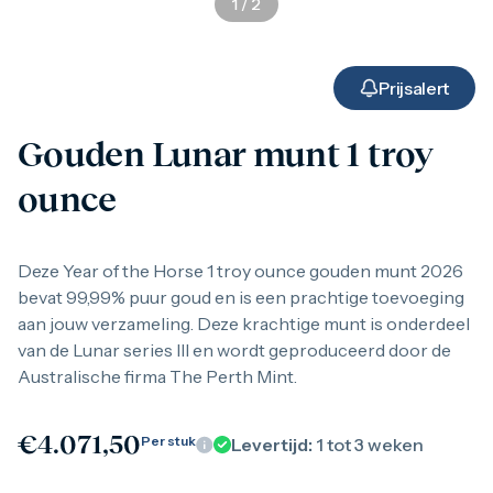
1
/
2
Gouden verzamelmunten
Gouden combibaren
1 gram
2,5 gram
Prijsalert
5 gram
10 gram
Gouden Lunar munt 1 troy
20 gram
50 gram
ounce
100 gram
250 gram
500 gram
1 kilo
Deze Year of the Horse 1 troy ounce gouden munt 2026
1/10 troy ounce
bevat 99,99% puur goud en is een prachtige toevoeging
1/4 troy ounce
aan jouw verzameling. Deze krachtige munt is onderdeel
1/2 troy ounce
van de Lunar series III en wordt geproduceerd door de
1 troy ounce
American Eagle
Australische firma The Perth Mint.
Britannia
C.Hafner
Heraeus
€
4.071,50
Per stuk
Levertijd:
1 tot 3 weken
Kangaroo
Krugerrand