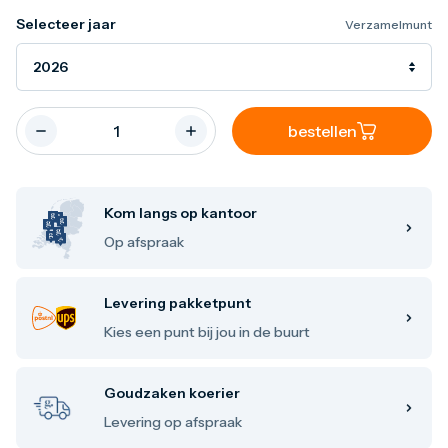
Maple Leaf
Selecteer jaar
Verzamelmunt
Noah's Ark
Philharmoniker
2026
Umicore
Valcambi
Zilver kopen
Zilverbaren
bestellen
10 gram
20 gram
1 troy ounce
50 gram
Kom langs op kantoor
100 gram
Op afspraak
250 gram
500 gram
1 kilo
Levering pakketpunt
Zilveren munten
1/4 troy ounce
Kies een punt bij jou in de buurt
1/2 troy ounce
1 troy ounce
2 troy ounce
Goudzaken koerier
5 troy ounce
Levering op afspraak
10 troy ounce