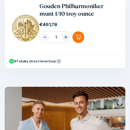
Product bekijken
Gouden Philharmoniker
munt 1/10 troy ounce
€
461,78
37
stuks
direct leverbaar