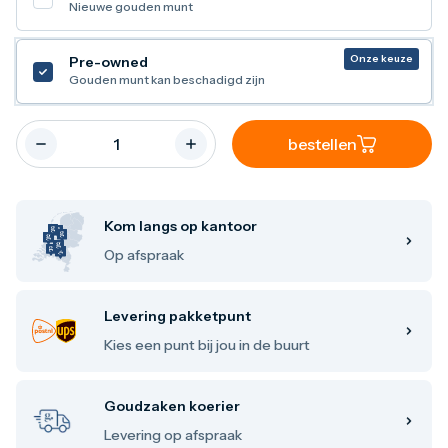
Nieuwe gouden munt
Maple Leaf
Noah's Ark
Philharmoniker
Onze keuze
Pre-owned
Umicore
Gouden munt kan beschadigd zijn
Valcambi
Zilver kopen
Zilverbaren
bestellen
10 gram
20 gram
1 troy ounce
50 gram
Kom langs op kantoor
100 gram
250 gram
Op afspraak
500 gram
1 kilo
Zilveren munten
Levering pakketpunt
1/4 troy ounce
Kies een punt bij jou in de buurt
1/2 troy ounce
1 troy ounce
2 troy ounce
Goudzaken koerier
5 troy ounce
10 troy ounce
Levering op afspraak