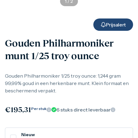
1
/
2
Gouden verzamelmunten
Gouden combibaren
1 gram
2,5 gram
Prijsalert
5 gram
10 gram
Gouden Philharmoniker
20 gram
50 gram
munt 1/25 troy ounce
100 gram
250 gram
500 gram
1 kilo
Gouden Philharmoniker 1/25 troy ounce: 1,244 gram
1/10 troy ounce
99,99% goud in een herkenbare munt. Klein formaat en
1/4 troy ounce
beschermend verpakt.
1/2 troy ounce
1 troy ounce
American Eagle
€
195,31
Per stuk
6
stuks direct leverbaar
Britannia
C.Hafner
Heraeus
Kangaroo
Nieuw
Krugerrand