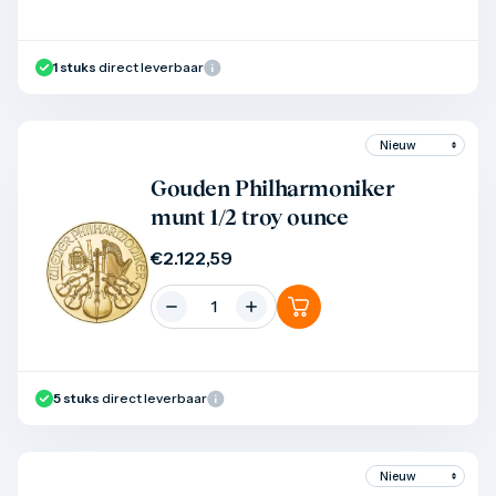
1
stuks
direct leverbaar
Product bekijken
Gouden Philharmoniker
munt 1/2 troy ounce
€
2.122,59
5
stuks
direct leverbaar