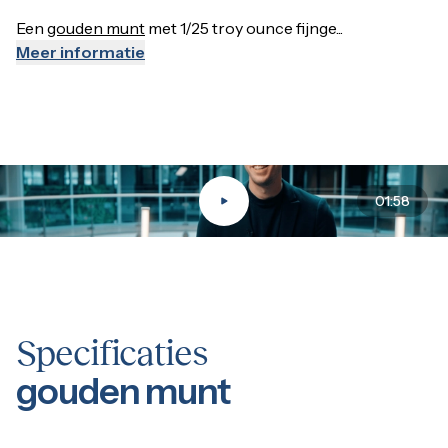
De Philharmoniker wordt uitgegeven door Münze Österreich (Au
Een
gouden munt
met 1/25 troy ounce fijnge...
Meer informatie
Goud kopen bij Goudzaken
Goud kopen
is iets fysieks kopen, compact te bewaren en wer
01:58
Specificaties
gouden munt