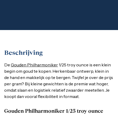
1 gram
2,5 gram
5 gram
10 gram
20 gram
100 gram
Baird & Co
Palladium kopen
Palladiumbaren kopen
Baird & Co
Beschrijving
Koper kopen
De
Gouden Philharmoniker
1/25 troy ounce is een klein beg
De
Gouden Philharmoniker
1/25 troy ounce is een klein
begin om goud te kopen. Herkenbaar ontwerp, klein in
de hand en makkelijk op te bergen. Twijfel je over de prijs
Gouden Philharmoniker 1/25 troy ounce
per gram? Bij kleine gewichten is de premie wat hoger,
omdat slaan en logistiek relatief zwaarder meetellen. Je
Een
gouden munt
met 1/25 troy ounce fijngewicht: 1,244 g
koopt dan vooral flexibiliteit in formaat.
Austrian Mint
Gouden Philharmoniker 1/25 troy ounce