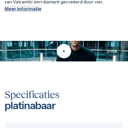
van Valcambi: een diamant gecreëerd door vier...
Valcambi bevindt zich in de top van de Goedkeuringsraffina
Meer informatie
01:58
Specificaties
platinabaar