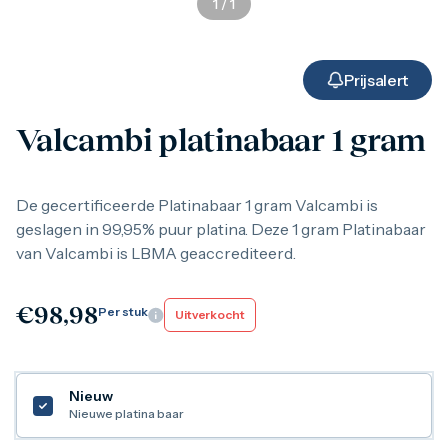
1
/
1
Gouden verzamelmunten
Gouden combibaren
1 gram
2,5 gram
Prijsalert
5 gram
10 gram
Valcambi platinabaar 1 gram
20 gram
50 gram
100 gram
250 gram
De gecertificeerde Platinabaar 1 gram Valcambi is
500 gram
geslagen in 99,95% puur platina. Deze 1 gram Platinabaar
1 kilo
van Valcambi is LBMA geaccrediteerd.
1/10 troy ounce
1/4 troy ounce
1/2 troy ounce
€
98,98
Per stuk
Uitverkocht
1 troy ounce
American Eagle
Britannia
C.Hafner
Nieuw
Heraeus
Nieuwe platina baar
Kangaroo
Krugerrand