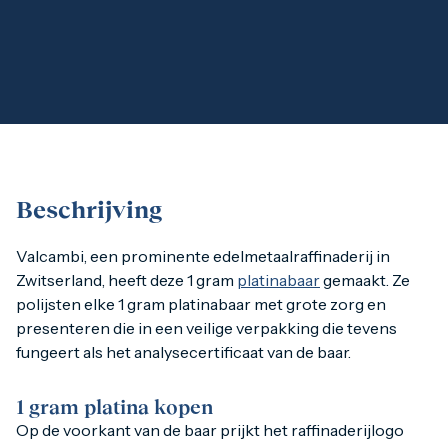
1 gram
2,5 gram
5 gram
10 gram
20 gram
100 gram
Baird & Co
Palladium kopen
Palladiumbaren kopen
Baird & Co
Beschrijving
Koper kopen
Valcambi, een prominente edelmetaalraffinaderij in Zwitser
Valcambi, een prominente edelmetaalraffinaderij in
Zwitserland, heeft deze 1 gram
platinabaar
gemaakt. Ze
polijsten elke 1 gram platinabaar met grote zorg en
1 gram platina kopen
presenteren die in een veilige verpakking die tevens
Op de voorkant van de baar prijkt het raffinaderijlogo van
fungeert als het analysecertificaat van de baar.
De achterzijde van de presentatiekaart vermeldt het serie
1 gram platina kopen
Op de voorkant van de baar prijkt het raffinaderijlogo
Platina van Valcambi