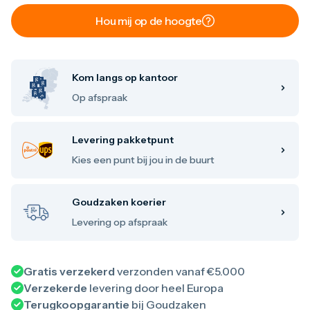
Maple Leaf
Hou mij op de hoogte
Noah's Ark
Philharmoniker
Umicore
Valcambi
Zilver kopen
Kom langs op kantoor
Zilverbaren
Op afspraak
10 gram
20 gram
1 troy ounce
Levering pakketpunt
50 gram
100 gram
Kies een punt bij jou in de buurt
250 gram
500 gram
1 kilo
Goudzaken koerier
Zilveren munten
Levering op afspraak
1/4 troy ounce
1/2 troy ounce
1 troy ounce
2 troy ounce
Gratis verzekerd
verzonden vanaf €5.000
5 troy ounce
Verzekerde
levering door heel Europa
10 troy ounce
Terugkoopgarantie
bij Goudzaken