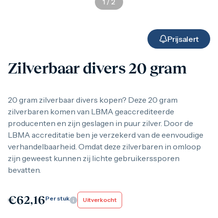
1
/
2
Gouden verzamelmunten
Gouden combibaren
1 gram
2,5 gram
Prijsalert
5 gram
10 gram
Zilverbaar divers 20 gram
20 gram
50 gram
100 gram
250 gram
20 gram zilverbaar divers kopen? Deze 20 gram
500 gram
zilverbaren komen van LBMA geaccrediteerde
1 kilo
producenten en zijn geslagen in puur zilver. Door de
1/10 troy ounce
LBMA accreditatie ben je verzekerd van de eenvoudige
1/4 troy ounce
1/2 troy ounce
verhandelbaarheid. Omdat deze zilverbaren in omloop
1 troy ounce
zijn geweest kunnen zij lichte gebruikerssporen
American Eagle
bevatten.
Britannia
C.Hafner
Heraeus
€
62,16
Per stuk
Uitverkocht
Kangaroo
Krugerrand