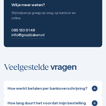
Wil je meer weten?
Wij helpen je graag op weg, op kantoor en
online.
085 130 91 48
info@goudzaken.nl
vragen
Veelgestelde
Hoe werkt betalen per bankoverschrijving?
Bankoverschrijving is een handig alternatief voor
hogere bedragen, bijvoorbeeld bij bestellingen
Hoe lang duurt het voordat mijn bestelling
boven de €50.000. Na het plaatsen van je bestelling