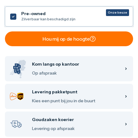
Maple Leaf
Noah's Ark
Onze keuze
Pre-owned
Philharmoniker
Zilverbaar kan beschadigd zijn
Umicore
Valcambi
Zilver kopen
Hou mij op de hoogte
Zilverbaren
10 gram
20 gram
1 troy ounce
Kom langs op kantoor
50 gram
100 gram
Op afspraak
250 gram
500 gram
1 kilo
Levering pakketpunt
Zilveren munten
Kies een punt bij jou in de buurt
1/4 troy ounce
1/2 troy ounce
1 troy ounce
Goudzaken koerier
2 troy ounce
5 troy ounce
Levering op afspraak
10 troy ounce