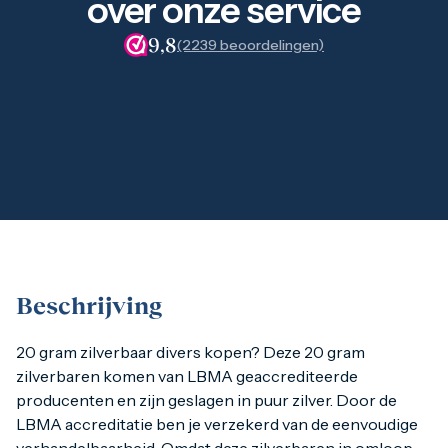
over onze service
1 gram
2,5 gram
9,8
(2239 beoordelingen)
5 gram
10 gram
20 gram
100 gram
Baird & Co
Palladium kopen
Palladiumbaren kopen
Baird & Co
Koper kopen
Beschrijving
20 gram zilverbaar divers kopen? Deze 20 gram zilverbaren
20 gram zilverbaar divers kopen? Deze 20 gram
zilverbaren komen van LBMA geaccrediteerde
producenten en zijn geslagen in puur zilver. Door de
Diverse 20 gram zilverbaren
LBMA accreditatie ben je verzekerd van de eenvoudige
Deze 20 gram zilverbaren zijn geslagen door diverse produc