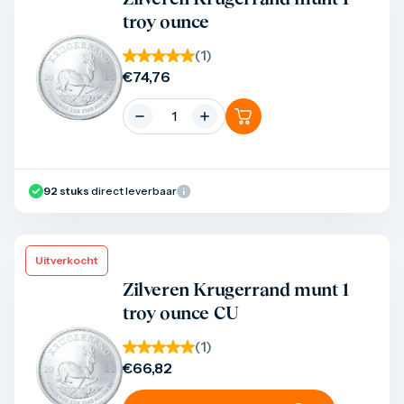
troy ounce
(
1
)
€
74,76
92
stuks
direct leverbaar
Uitverkocht
Product bekijken
Zilveren Krugerrand munt 1
troy ounce CU
(
1
)
€
66,82