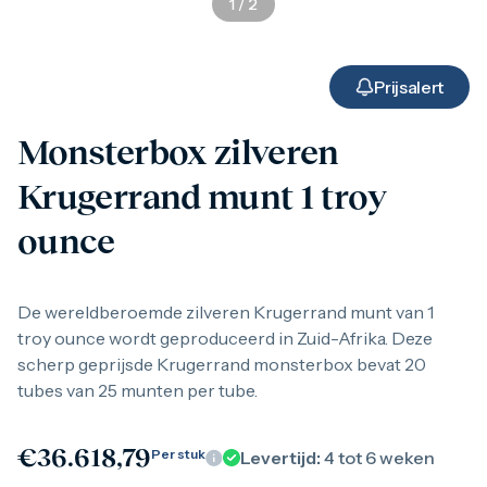
1
/
2
Gouden verzamelmunten
Gouden combibaren
1 gram
2,5 gram
Prijsalert
5 gram
10 gram
Monsterbox zilveren
20 gram
50 gram
Krugerrand munt 1 troy
100 gram
250 gram
ounce
500 gram
1 kilo
1/10 troy ounce
1/4 troy ounce
De wereldberoemde zilveren Krugerrand munt van 1
1/2 troy ounce
troy ounce wordt geproduceerd in Zuid-Afrika. Deze
1 troy ounce
scherp geprijsde Krugerrand monsterbox bevat 20
American Eagle
Britannia
tubes van 25 munten per tube.
C.Hafner
Heraeus
€
36.618,79
Kangaroo
Per stuk
Levertijd:
4 tot 6 weken
Krugerrand