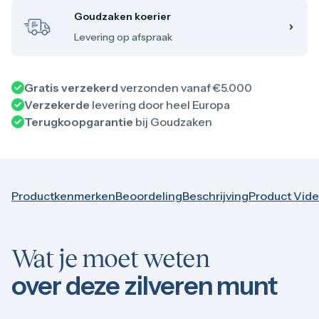
100 troy ounce
1 kilo
Goudzaken koerier
5 kilo
Levering op afspraak
Monsterbox
Zilveren muntbaar
Zilveren verzamelmunten
Bitcoin
Gratis verzekerd
verzonden vanaf €5.000
Koala
Verzekerde
levering door heel Europa
Kookaburra
Terugkoopgarantie
bij Goudzaken
Lunar
Libertad
Myths and Legends
Van Gogh
Zilveren combibaren
Productkenmerken
Beoordeling
Beschrijving
Product Vid
10 gram
20 gram
50 gram
100 gram
Wat je moet weten
250 gram
500 gram
over deze zilveren munt
1 kilo
5 kilo
1/2 troy ounce