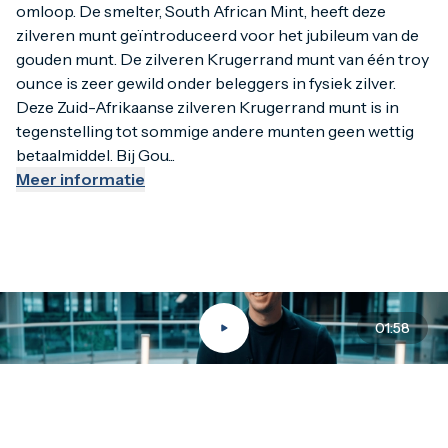
omloop. De smelter, South African Mint, heeft deze
zilveren munt geïntroduceerd voor het jubileum van de
Competitieve prijsstelling
gouden munt. De zilveren Krugerrand munt van één troy
De gunstige prijs in combinatie met de hoge zuiverheid en
ounce is zeer gewild onder beleggers in fysiek zilver.
Deze Zuid-Afrikaanse zilveren Krugerrand munt is in
tegenstelling tot sommige andere munten geen wettig
betaalmiddel. Bij Gou...
Meer informatie
01:58