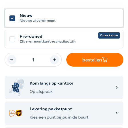
Maple Leaf
Noah's Ark
Philharmoniker
Nieuw
Umicore
Nieuwe zilveren munt
Valcambi
Zilver kopen
Onze keuze
Pre-owned
Zilverbaren
Zilveren munt kan beschadigd zijn
10 gram
20 gram
1 troy ounce
bestellen
50 gram
100 gram
250 gram
500 gram
1 kilo
Kom langs op kantoor
Zilveren munten
Op afspraak
1/4 troy ounce
1/2 troy ounce
1 troy ounce
Levering pakketpunt
2 troy ounce
5 troy ounce
Kies een punt bij jou in de buurt
10 troy ounce