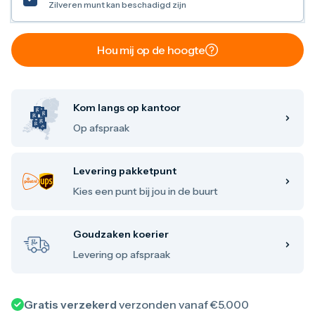
Zilveren munt kan beschadigd zijn
Maple Leaf
Noah's Ark
Philharmoniker
Umicore
Hou mij op de hoogte
Valcambi
Zilver kopen
Zilverbaren
10 gram
Kom langs op kantoor
20 gram
Op afspraak
1 troy ounce
50 gram
100 gram
Levering pakketpunt
250 gram
500 gram
Kies een punt bij jou in de buurt
1 kilo
Zilveren munten
1/4 troy ounce
Goudzaken koerier
1/2 troy ounce
Levering op afspraak
1 troy ounce
2 troy ounce
5 troy ounce
10 troy ounce
Gratis verzekerd
verzonden vanaf €5.000