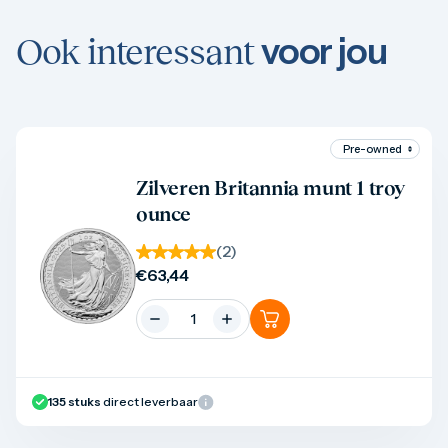
voor jou
Ook interessant
Product bekijken
Zilveren Britannia munt 1 troy
ounce
(
2
)
€
63,44
135
stuks
direct leverbaar