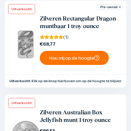
Uitverkocht
Product bekijken
Zilveren Rectangular Dragon
muntbaar 1 troy ounce
(
1
)
€
68,77
Hou mij op de hoogte
Uitverkocht:
Klik op de knop hierboven om op de hoogte te blijven
Uitverkocht
Product bekijken
Zilveren Australian Box
Jellyfish munt 1 troy ounce
€
88,53