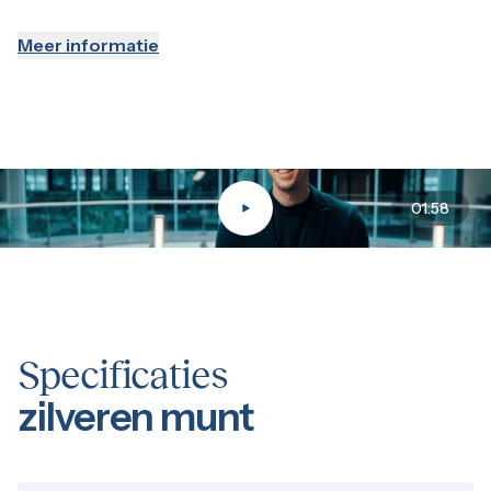
Ascension Island is een Brits overzees gebied en munten 
Meer informatie
zilveren munten kopen
Wie
zilveren munten
kopen overweegt, wil vaak iets dat je 
01:58
Specificaties
zilveren munt