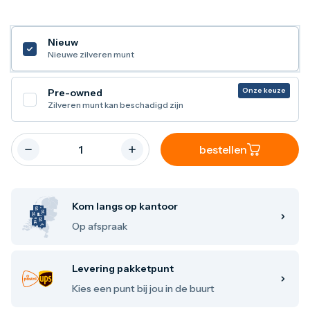
Maple Leaf
Noah's Ark
Philharmoniker
Nieuw
Umicore
Nieuwe zilveren munt
Valcambi
Zilver kopen
Zilverbaren
Onze keuze
Pre-owned
10 gram
Zilveren munt kan beschadigd zijn
20 gram
1 troy ounce
50 gram
bestellen
100 gram
250 gram
500 gram
1 kilo
Kom langs op kantoor
Zilveren munten
Op afspraak
1/4 troy ounce
1/2 troy ounce
1 troy ounce
Levering pakketpunt
2 troy ounce
5 troy ounce
Kies een punt bij jou in de buurt
10 troy ounce