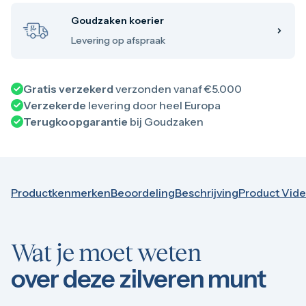
100 troy ounce
1 kilo
Goudzaken koerier
5 kilo
Levering op afspraak
Monsterbox
Zilveren muntbaar
Zilveren verzamelmunten
Bitcoin
Gratis verzekerd
verzonden vanaf €5.000
Koala
Verzekerde
levering door heel Europa
Kookaburra
Terugkoopgarantie
bij Goudzaken
Lunar
Libertad
Myths and Legends
Van Gogh
Zilveren combibaren
Productkenmerken
Beoordeling
Beschrijving
Product Vid
10 gram
20 gram
50 gram
100 gram
Wat je moet weten
250 gram
500 gram
over deze zilveren munt
1 kilo
5 kilo
1/2 troy ounce