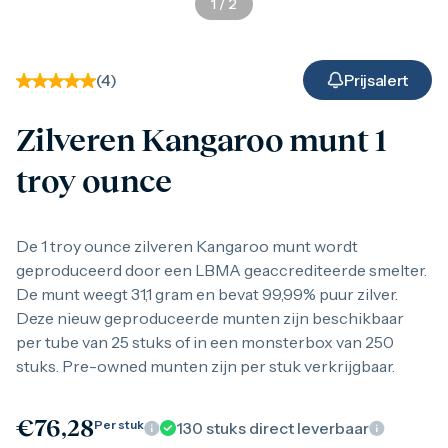
1
/
2
Gouden verzamelmunten
Gouden combibaren
1 gram
2,5 gram
(
4
)
Prijsalert
5 gram
10 gram
Zilveren Kangaroo munt 1
20 gram
50 gram
troy ounce
100 gram
250 gram
500 gram
1 kilo
De 1 troy ounce zilveren Kangaroo munt wordt
1/10 troy ounce
geproduceerd door een LBMA geaccrediteerde smelter.
1/4 troy ounce
De munt weegt 31,1 gram en bevat 99,99% puur zilver.
1/2 troy ounce
Deze nieuw geproduceerde munten zijn beschikbaar
1 troy ounce
American Eagle
per tube van 25 stuks of in een monsterbox van 250
Britannia
stuks. Pre-owned munten zijn per stuk verkrijgbaar.
C.Hafner
Heraeus
Kangaroo
€
76,28
Per stuk
130
stuks direct leverbaar
Krugerrand