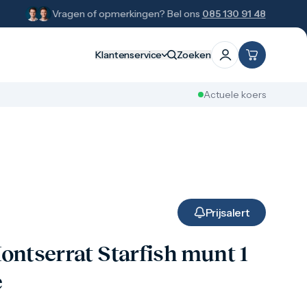
Vragen of opmerkingen? Bel ons
085 130 91 48
Klantenservice
Zoeken
Actuele koers
Prijsalert
ontserrat Starfish munt 1
e