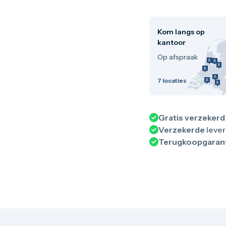
Kom langs op
kantoor
Op afspraak
7
locaties
Gratis verzekerd
Verzekerde
lever
Terugkoopgaran