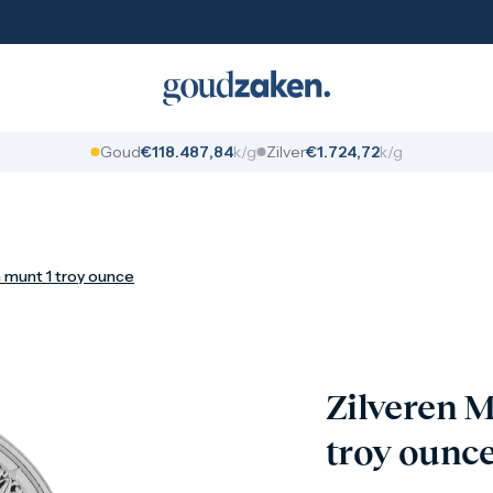
Goud
€
1
1
8
.
4
8
7
,
8
4
k/g
Zilver
€
1
.
7
2
4
,
7
2
k/g
h munt 1 troy ounce
Zilveren M
troy ounc