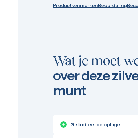
100 troy ounce
Productkenmerken
Beoordeling
Besc
1 kilo
5 kilo
Monsterbox
Zilveren muntbaar
Zilveren verzamelmunten
Bitcoin
Koala
Kookaburra
Wat je moet w
Lunar
Libertad
Myths and Legends
over deze zilv
Van Gogh
Zilveren combibaren
munt
10 gram
20 gram
50 gram
100 gram
250 gram
500 gram
Gelimiteerde oplage
1 kilo
5 kilo
Een beperkte oplage kan zorgen v
1/2 troy ounce