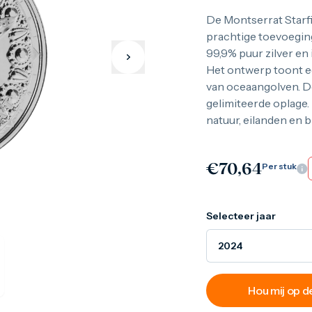
De Montserrat Starfi
prachtige toevoeging
99,9% puur zilver en 
Het ontwerp toont e
van oceaangolven. D
gelimiteerde oplage.
natuur, eilanden en 
€
70,64
Per stuk
Selecteer jaar
2024
Hou mij op 