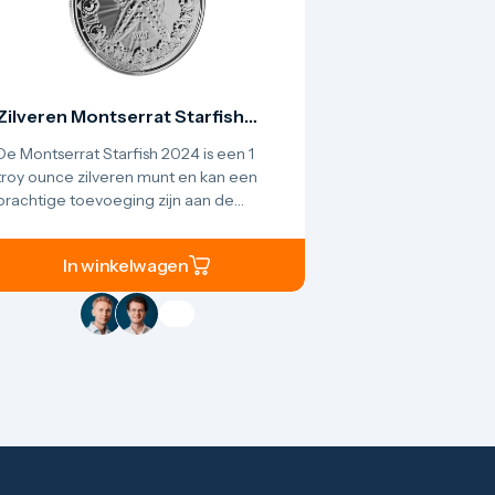
Zilveren Montserrat Starfish
munt 1 troy ounce
De Montserrat Starfish 2024 is een 1
troy ounce zilveren munt en kan een
prachtige toevoeging zijn aan de
verzameling. De zilveren munt bevat
99,9% puur zilver en is geslagen in
In winkelwagen
Brilliant Uncirculated (BU) kwaliteit. Het
ontwerp toont een gedetailleerde
zeester tegen een achtergrond van
oceaangolven. De munt weegt 31,1
gram en wordt uitgegeven in een
gelimiteerde oplage. Een prachtige
aanwinst voor liefhebbers van de
natuur, eilanden en bijzondere
edelmetaalmunten.