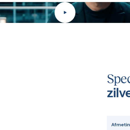
Spec
zil
Afmeti