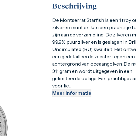
Beschrijving
De Montserrat Starfish is een 1 troy 
De Montserrat Starfish is een 1 troy 
zilveren munt en kan een prachtige 
zijn aan de verzameling. De zilveren 
99,9% puur zilver en is geslagen in Bril
Uncirculated (BU) kwaliteit. Het ont
een gedetailleerde zeester tegen een
achtergrond van oceaangolven. De m
31,1 gram en wordt uitgegeven in een
gelimiteerde oplage. Een prachtige a
voor lie...
Meer informatie