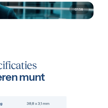
01:58
ificaties
veren munt
ng
38,8 x 3,1 mm