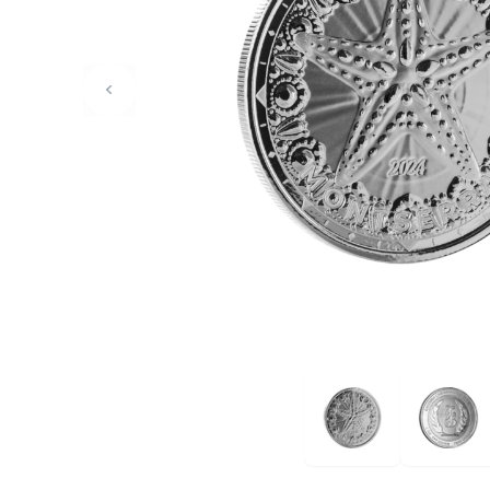
Oud muntgeld
Gouden verzamelmunten
Gouden combibaren
1 gram
2,5 gram
5 gram
10 gram
20 gram
50 gram
100 gram
250 gram
500 gram
1 kilo
1/10 troy ounce
1/4 troy ounce
1/2 troy ounce
1 troy ounce
American Eagle
Britannia
C.Hafner
Heraeus
Kangaroo
Krugerrand