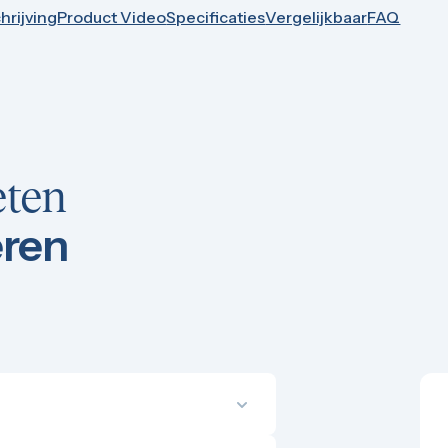
hrijving
Product Video
Specificaties
Vergelijkbaar
FAQ
eten
eren
oor extra schaarste, wat op termijn