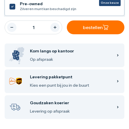
Maple Leaf
Onze keuze
Pre-owned
Noah's Ark
Zilveren munt kan beschadigd zijn
Philharmoniker
Umicore
Valcambi
bestellen
Zilver kopen
Zilverbaren
10 gram
20 gram
Kom langs op kantoor
1 troy ounce
Op afspraak
50 gram
100 gram
250 gram
Levering pakketpunt
500 gram
1 kilo
Kies een punt bij jou in de buurt
Zilveren munten
1/4 troy ounce
1/2 troy ounce
Goudzaken koerier
1 troy ounce
Levering op afspraak
2 troy ounce
5 troy ounce
10 troy ounce