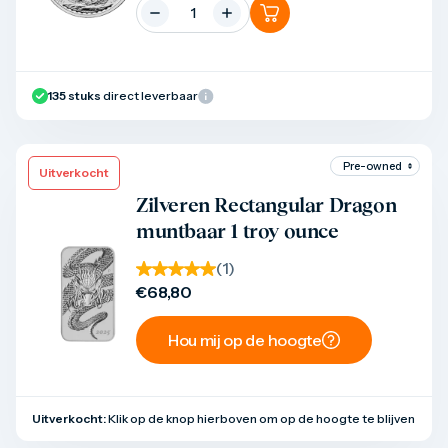
135
stuks
direct leverbaar
Uitverkocht
Product bekijken
Zilveren Rectangular Dragon
muntbaar 1 troy ounce
(
1
)
€
68,80
Hou mij op de hoogte
Uitverkocht:
Klik op de knop hierboven om op de hoogte te blijven