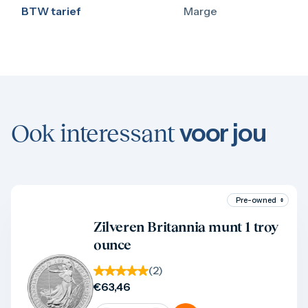
BTW tarief
Marge
voor jou
Ook interessant
Product bekijken
Zilveren Britannia munt 1 troy
ounce
(
2
)
€
63,46