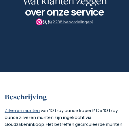
Wat klanten zeggen
1 gram
2,5 gram
over onze service
5 gram
10 gram
9,8
(2238 beoordelingen)
20 gram
100 gram
Baird & Co
Palladium kopen
Palladiumbaren kopen
Baird & Co
Koper kopen
Beschrijving
Zilveren munten
van 10 troy ounce kopen? De 10 troy ounce
Zilveren munten
van 10 troy ounce kopen? De 10 troy
ounce zilveren munten zijn ingekocht via
Goudzakeninkoop. Het betreffen gecirculeerde munten
Koop je meer stuks van dit product kan je of een mix van 