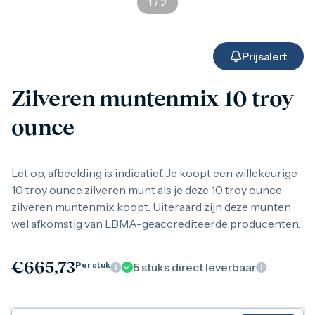
1
/
2
Gouden verzamelmunten
Gouden combibaren
1 gram
2,5 gram
Prijsalert
5 gram
10 gram
Zilveren muntenmix 10 troy
20 gram
50 gram
ounce
100 gram
250 gram
500 gram
1 kilo
Let op, afbeelding is indicatief. Je koopt een willekeurige
1/10 troy ounce
10 troy ounce zilveren munt als je deze 10 troy ounce
1/4 troy ounce
zilveren muntenmix koopt. Uiteraard zijn deze munten
1/2 troy ounce
wel afkomstig van LBMA-geaccrediteerde producenten.
1 troy ounce
American Eagle
Britannia
€
665,73
C.Hafner
Per stuk
5
stuks direct leverbaar
Heraeus
Kangaroo
Krugerrand