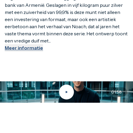
bank van Armenië. Geslagen in vijf kilogram puur zilver
De 5 kilo Noah’s Ark munt is wettig betaalmiddel in Armeni
met een zuiverheid van 99,9% is deze munt niet alleen
een investering van formaat, maar ook een artistiek
eerbetoon aan het verhaal van Noach, dat al jaren het
vaste thema vormt binnen deze serie. Het ontwerp toont
een vredige duif met...
Meer informatie
01:58