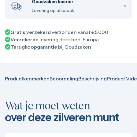
100 troy ounce
Goudzaken koerier
1 kilo
Levering op afspraak
5 kilo
Monsterbox
Zilveren muntbaar
Zilveren verzamelmunten
Gratis verzekerd
verzonden vanaf €5.000
Bitcoin
Verzekerde
levering door heel Europa
Koala
Terugkoopgarantie
bij Goudzaken
Kookaburra
Lunar
Libertad
Myths and Legends
Van Gogh
Productkenmerken
Beoordeling
Beschrijving
Product Vid
Zilveren combibaren
10 gram
20 gram
50 gram
Wat je moet weten
100 gram
250 gram
over deze zilveren munt
500 gram
1 kilo
5 kilo
1/2 troy ounce