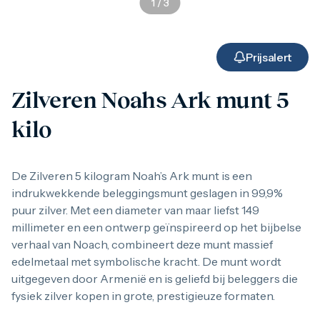
1
/
3
Gouden verzamelmunten
Gouden combibaren
1 gram
2,5 gram
Prijsalert
5 gram
10 gram
Zilveren Noahs Ark munt 5
20 gram
50 gram
kilo
100 gram
250 gram
500 gram
1 kilo
De Zilveren 5 kilogram Noah’s Ark munt is een
1/10 troy ounce
indrukwekkende beleggingsmunt geslagen in 99,9%
1/4 troy ounce
puur zilver. Met een diameter van maar liefst 149
1/2 troy ounce
millimeter en een ontwerp geïnspireerd op het bijbelse
1 troy ounce
American Eagle
verhaal van Noach, combineert deze munt massief
Britannia
edelmetaal met symbolische kracht. De munt wordt
C.Hafner
uitgegeven door Armenië en is geliefd bij beleggers die
Heraeus
fysiek zilver kopen in grote, prestigieuze formaten.
Kangaroo
Krugerrand