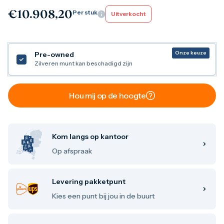
Maple Leaf
€
10.908,20
Per stuk
Uitverkocht
Noah's Ark
Philharmoniker
Umicore
Valcambi
Onze keuze
Pre-owned
Zilver kopen
Zilveren munt kan beschadigd zijn
Zilverbaren
10 gram
20 gram
1 troy ounce
Hou mij op de hoogte
50 gram
100 gram
250 gram
500 gram
Kom langs op kantoor
1 kilo
Op afspraak
Zilveren munten
1/4 troy ounce
1/2 troy ounce
Levering pakketpunt
1 troy ounce
2 troy ounce
Kies een punt bij jou in de buurt
5 troy ounce
10 troy ounce