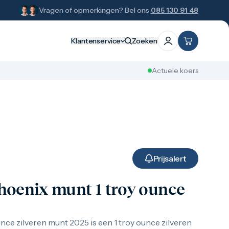
Vragen of opmerkingen? Bel ons
085 130 91 48
Klantenservice
Zoeken
Actuele koers
Prijsalert
hoenix munt 1 troy ounce
nce zilveren munt 2025 is een 1 troy ounce zilveren