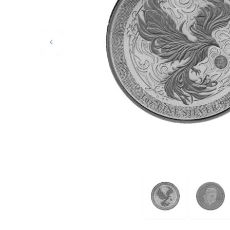
Oud muntgeld
Gouden verzamelmunten
Gouden combibaren
1 gram
2,5 gram
5 gram
10 gram
20 gram
50 gram
100 gram
250 gram
500 gram
1 kilo
1/10 troy ounce
1/4 troy ounce
1/2 troy ounce
1 troy ounce
American Eagle
Britannia
C.Hafner
Heraeus
Kangaroo
Krugerrand