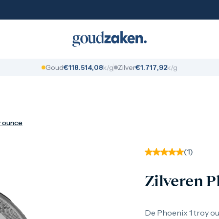
Goud
€
1
1
8
.
5
1
4
,
0
8
k/g
Zilver
€
1
.
7
1
7
,
9
2
k/g
y ounce
(
1
)
Zilveren P
De Phoenix 1 troy ou