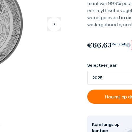
munt van 99,9% puur z
een mythische vogel 
wordt geleverd in ni
wedergeboorte, onste
€
66,63
Per stuk
Selecteer jaar
2025
Hou mij op 
Kom langs op
kantoor