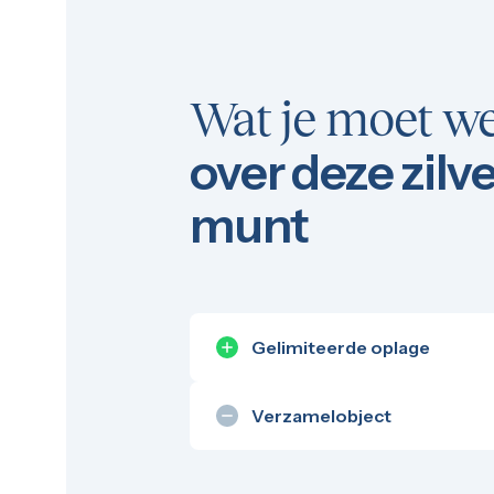
100 troy ounce
1 kilo
5 kilo
Monsterbox
Zilveren muntbaar
Wat je moet w
Zilveren verzamelmunten
Bitcoin
over deze zilv
Koala
Kookaburra
Lunar
munt
Libertad
Myths and Legends
Van Gogh
Zilveren combibaren
10 gram
20 gram
Gelimiteerde oplage
50 gram
Een beperkte oplage kan zorgen v
100 gram
waarde kan toevoegen.
250 gram
Verzamelobject
500 gram
Sommige producten hebben voor
1 kilo
uniek, maar minder interessant al
5 kilo
1/2 troy ounce