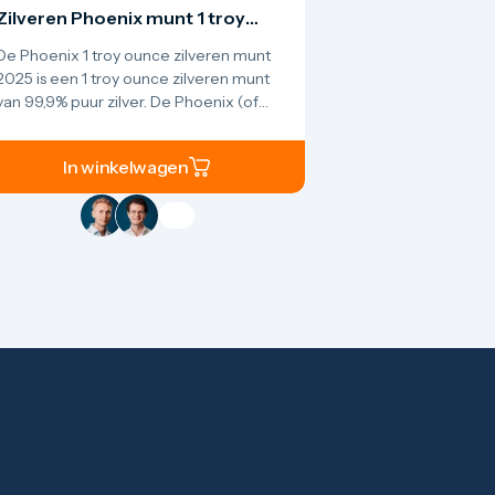
Zilveren Phoenix munt 1 troy
ounce
De Phoenix 1 troy ounce zilveren munt
2025 is een 1 troy ounce zilveren munt
van 99,9% puur zilver. De Phoenix (of
feniks in het Nederlands) is een
mythische vogel die in veel culturen en
In winkelwagen
legendes voorkomt. De munt wordt
geleverd in nieuwstaat. De phoenix
staat symbool voor wedergeboorte,
onsterfelijkheid en innerlijke kracht.