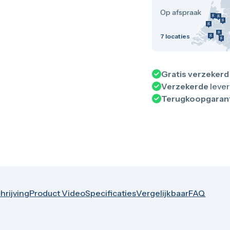
Op afspraak
7
locaties
Gratis verzekerd
Verzekerde
lever
Terugkoopgaran
hrijving
Product Video
Specificaties
Vergelijkbaar
FAQ