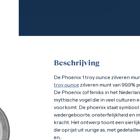
Beschrijving
De Phoenix 1 troy ounce zilveren mun
De Phoenix 1 troy ounce zilveren mun
troy ounce
zilveren munt van 99,9% 
De Phoenix (of feniks in het Nederlan
mythische vogel die in veel culturen 
voorkomt. De phoenix staat symbool
wedergeboorte, onsterfelijkheid en in
kracht. Het ontwerp toont een sierli
die oprijst uit vurige as, met gedetail
en...