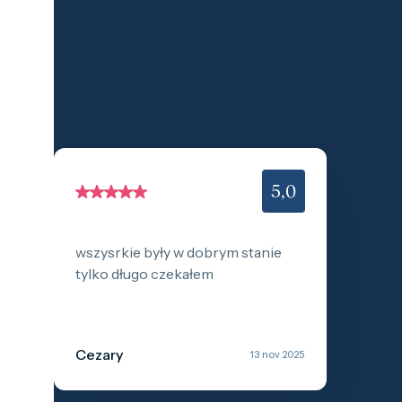
1 gram
2,5 gram
5 gram
10 gram
20 gram
100 gram
Baird & Co
Palladium kopen
Palladiumbaren kopen
Baird & Co
Koper kopen
5
,0
wszysrkie były w dobrym stanie
tylko długo czekałem
Cezary
13 nov 2025