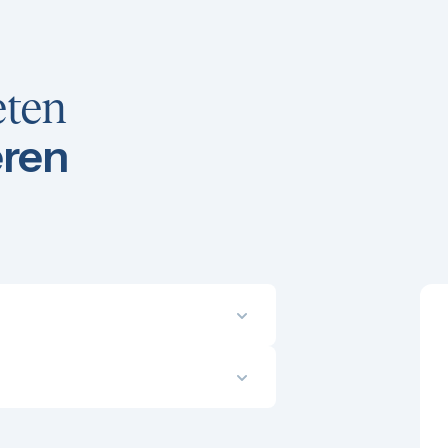
eten
eren
oor extra schaarste, wat op termijn
al een verzamelwaarde. Mooi en
s je puur op rendement mikt.