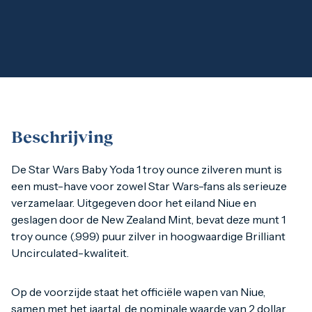
1 gram
2,5 gram
5 gram
10 gram
20 gram
100 gram
Baird & Co
Palladium kopen
Palladiumbaren kopen
Baird & Co
Beschrijving
Koper kopen
De Star Wars Baby Yoda 1 troy ounce zilveren munt is een m
De Star Wars Baby Yoda 1 troy ounce zilveren munt is
een must-have voor zowel Star Wars-fans als serieuze
verzamelaar. Uitgegeven door het eiland Niue en
Op de voorzijde staat het officiële wapen van Niue, samen m
geslagen door de New Zealand Mint, bevat deze munt 1
troy ounce (.999) puur zilver in hoogwaardige Brilliant
Dankzij de officiële licentie van Lucasfilm en een beperkte 
Uncirculated-kwaliteit.
Op de voorzijde staat het officiële wapen van Niue,
samen met het jaartal, de nominale waarde van 2 dollar