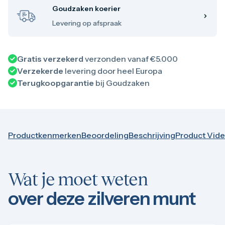
100 troy ounce
Goudzaken koerier
1 kilo
5 kilo
Levering op afspraak
Monsterbox
Zilveren muntbaar
Zilveren verzamelmunten
Gratis verzekerd
verzonden vanaf €5.000
Bitcoin
Verzekerde
levering door heel Europa
Koala
Kookaburra
Terugkoopgarantie
bij Goudzaken
Lunar
Libertad
Myths and Legends
Van Gogh
Zilveren combibaren
Productkenmerken
Beoordeling
Beschrijving
Product Vid
10 gram
20 gram
50 gram
100 gram
Wat je moet weten
250 gram
500 gram
over deze zilveren munt
1 kilo
5 kilo
1/2 troy ounce