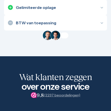
1/4 troy ounce
Gelimiteerde oplage
1 troy ounce
Een beperkte oplage kan zorgen voor extra
2 troy ounce
5 troy ounce
schaarste, wat op termijn waarde kan toevoegen.
BTW van toepassing
10 troy ounce
100 troy ounce
Over dit product betaal je btw (marge of 21%).
American Eagle
Voor particulieren is dit ongunstig. Zakelijk kopen?
Britannia
Dan kan dit wél voordelig zijn. Wij adviseren je hier
Kangaroo
graag over.
Krugerrand
Maple Leaf
Noah's Ark
Philharmoniker
Umicore
Valcambi
Wat klanten zeggen
Platina kopen
Platinabaren
over onze service
Platina munten
1/10 troy ounce
9,8
(2237 beoordelingen)
1/4 troy ounce
1/2 troy ounce
1 troy ounce