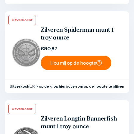
Uitverkocht
Product bekijken
Zilveren Spiderman munt 1
troy ounce
€
90,87
Hou mij op de hoogte
Uitverkocht:
Klik op de knop hierboven om op de hoogte te blijven
Uitverkocht
Product bekijken
Zilveren Longfin Bannerfish
munt 1 troy ounce