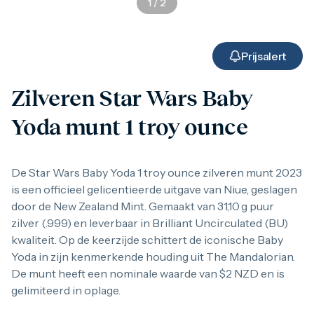
1
/
2
Gouden verzamelmunten
Gouden combibaren
1 gram
2,5 gram
Prijsalert
5 gram
10 gram
Zilveren Star Wars Baby
20 gram
50 gram
Yoda munt 1 troy ounce
100 gram
250 gram
500 gram
1 kilo
De Star Wars Baby Yoda 1 troy ounce zilveren munt 2023
1/10 troy ounce
is een officieel gelicentieerde uitgave van Niue, geslagen
1/4 troy ounce
door de New Zealand Mint. Gemaakt van 31,10 g puur
1/2 troy ounce
zilver (.999) en leverbaar in Brilliant Uncirculated (BU)
1 troy ounce
American Eagle
kwaliteit. Op de keerzijde schittert de iconische Baby
Britannia
Yoda in zijn kenmerkende houding uit The Mandalorian.
C.Hafner
De munt heeft een nominale waarde van $2 NZD en is
Heraeus
gelimiteerd in oplage.
Kangaroo
Krugerrand