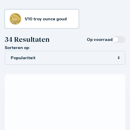
Gouden verzamelmunten
Gouden combibaren
1 gram
1/10 troy ounce goud
2,5 gram
5 gram
10 gram
34
Resultaten
Op voorraad
20 gram
50 gram
Sorteren op:
100 gram
250 gram
500 gram
1 kilo
1/10 troy ounce
1/4 troy ounce
1/2 troy ounce
1 troy ounce
American Eagle
Britannia
C.Hafner
Heraeus
Kangaroo
Krugerrand