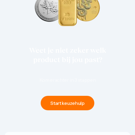
1 gram
2,5 gram
5 gram
10 gram
20 gram
100 gram
Baird & Co
Palladium kopen
Weet je niet zeker welk
Palladiumbaren kopen
Baird & Co
product bij jou past?
Koper kopen
Kom erachter in 3 stappen
Start keuzehulp