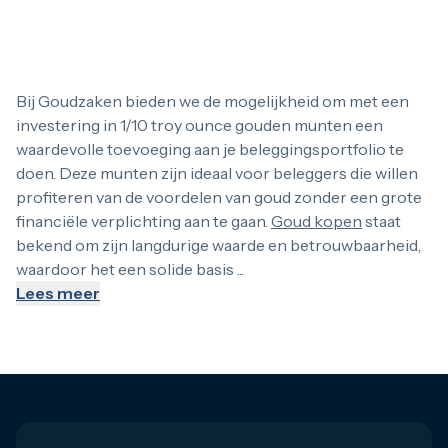
Bij Goudzaken bieden we de mogelijkheid om met een investe
Bij Goudzaken bieden we de mogelijkheid om met een
investering in 1/10 troy ounce gouden munten een
waardevolle toevoeging aan je beleggingsportfolio te
Gouden munten van 1/10 troy ounce
doen. Deze munten zijn ideaal voor beleggers die willen
profiteren van de voordelen van goud zonder een grote
Onze 1/10 troy ounce gouden munten zijn een uitstekende k
financiële verplichting aan te gaan.
Goud kopen
staat
bekend om zijn langdurige waarde en betrouwbaarheid,
waardoor het een solide basis ...
1/10 Krugerrand
Lees meer
De
1/10 troy ounce Krugerrand
is een van de meest bekende
1/10 Maple Leaf
De
1/10 troy ounce Maple Leaf
, uitgegeven door de Royal C