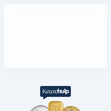
1/4 troy ounce
1 troy ounce
2 troy ounce
5 troy ounce
10 troy ounce
100 troy ounce
American Eagle
Britannia
Kangaroo
Krugerrand
Maple Leaf
Noah's Ark
Philharmoniker
Umicore
Valcambi
Platina kopen
Platinabaren
Platina munten
hulp
Keuze
1/10 troy ounce
1/4 troy ounce
1/2 troy ounce
1 troy ounce