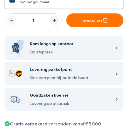
Nieuwe goudbaar
Maple Leaf
Noah's Ark
Philharmoniker
Umicore
bestellen
Valcambi
Zilver kopen
Zilverbaren
10 gram
Kom langs op kantoor
20 gram
Op afspraak
1 troy ounce
50 gram
100 gram
Levering pakketpunt
250 gram
500 gram
Kies een punt bij jou in de buurt
1 kilo
Zilveren munten
1/4 troy ounce
Goudzaken koerier
1/2 troy ounce
Levering op afspraak
1 troy ounce
2 troy ounce
5 troy ounce
10 troy ounce
Gratis verzekerd
verzonden vanaf €5.000