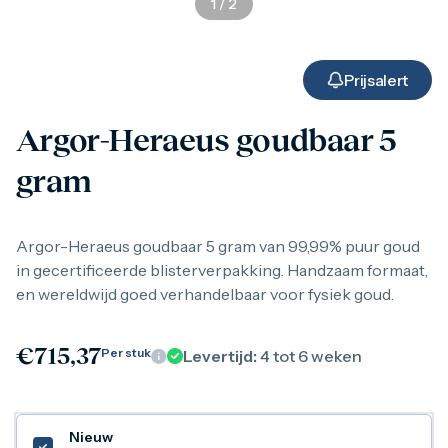
1
/
2
Gouden verzamelmunten
Gouden combibaren
1 gram
2,5 gram
Prijsalert
5 gram
10 gram
Argor-Heraeus goudbaar 5
20 gram
50 gram
gram
100 gram
250 gram
500 gram
1 kilo
Argor-Heraeus goudbaar 5 gram van 99,99% puur goud
1/10 troy ounce
in gecertificeerde blisterverpakking. Handzaam formaat,
1/4 troy ounce
en wereldwijd goed verhandelbaar voor fysiek goud.
1/2 troy ounce
1 troy ounce
American Eagle
€
715,37
Per stuk
Levertijd:
4 tot 6 weken
Britannia
C.Hafner
Heraeus
Kangaroo
Nieuw
Krugerrand