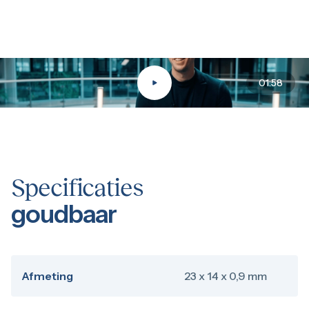
Alternatieven voor de 5 gram goudbaar van 
Als alternatief voor de Argor-Heraeus goudbaar 5 gram kun
01:58
Interessant om ook te bekijken:
Goudprijs vandaag
Specificaties
goudbaar
Afmeting
23 x 14 x 0,9 mm