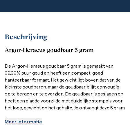
1 gram
2,5 gram
5 gram
10 gram
20 gram
100 gram
Beschrijving
Baird & Co
Palladium kopen
Palladiumbaren kopen
Argor-Heraeus goudbaar 5 gram
Argor-Heraeus goudbaar 5 gram
Baird & Co
Koper kopen
De
Argor-Heraeus
goudbaar 5 gram is gemaakt van
99,99%
De
Argor-Heraeus
goudbaar 5 gram is gemaakt van
99,99% puur goud
en heeft een compact, goed
hanteerbaar formaat. Het gewicht ligt boven dat van de
Het merk Argor-Heraeus
kleinste
goudbaren
, maar de goudbaar blijft eenvoudig
op te bergen en te overzien. De goudbaar is geslagen en
Argor-Heraeus
is een Zwitserse raffinaderij en onderdeel 
heeft een gladde voorzijde met duidelijke stempels voor
het logo, gewicht en het gehalte. Je ontvangt deze 5 gram
Argor-Heraeus goudbaren bij Goudzaken
...
Meer informatie
Bij Goudzaken vind je naast deze
5 gram goudbaar
ook ande