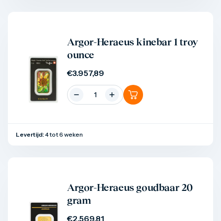
Product bekijken
Argor-Heraeus kinebar 1 troy
ounce
€
3.957,89
Levertijd:
4 tot 6 weken
Product bekijken
Argor-Heraeus goudbaar 20
gram
€
2.569,81