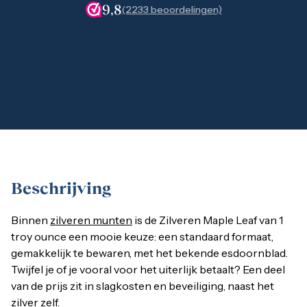
1 gram
9,8
(2233 beoordelingen)
2,5 gram
5 gram
10 gram
20 gram
100 gram
Baird & Co
Palladium kopen
Palladiumbaren kopen
Baird & Co
Koper kopen
Beschrijving
Binnen
zilveren munten
is de Zilveren Maple Leaf van 1 troy
Binnen
zilveren munten
is de Zilveren Maple Leaf van 1
troy ounce een mooie keuze: een standaard formaat,
gemakkelijk te bewaren, met het bekende esdoornblad.
Zilveren Maple Leaf munt 1 troy ounce
Twijfel je of je vooral voor het uiterlijk betaalt? Een deel
van de prijs zit in slagkosten en beveiliging, naast het
Je koopt een
zilveren munt van 1 troy ounce
(31,1 gram) met
zilver zelf.