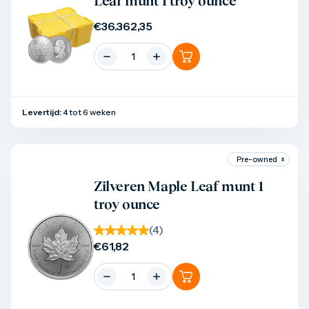
Leaf munt 1 troy ounce
€
36.362,35
Levertijd:
4 tot 6 weken
Product bekijken
Zilveren Maple Leaf munt 1
troy ounce
(
4
)
€
61,82