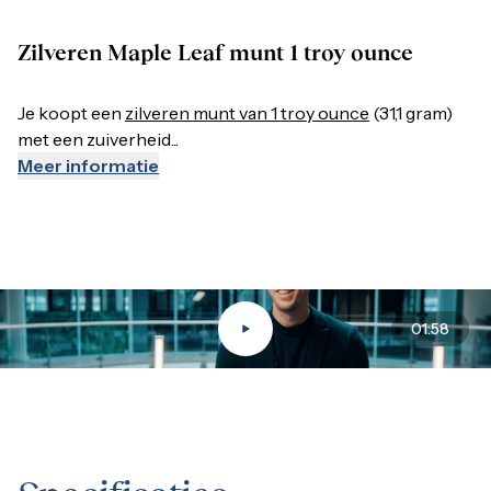
Royal Canadian Mint
Zilveren Maple Leaf munt 1 troy ounce
De Maple Leaf wordt uitgegeven door de Royal Canadian Mint
Je koopt een
zilveren munt van 1 troy ounce
(31,1 gram)
met een zuiverheid...
Zilver kopen
Meer informatie
Zilver is tastbaar edelmetaal: je kunt er iets fysieks aan heb
01:58