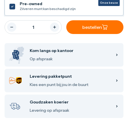
Maple Leaf
Onze keuze
Pre-owned
Noah's Ark
Zilveren munt kan beschadigd zijn
Philharmoniker
Umicore
Valcambi
bestellen
Zilver kopen
Zilverbaren
10 gram
20 gram
Kom langs op kantoor
1 troy ounce
Op afspraak
50 gram
100 gram
250 gram
Levering pakketpunt
500 gram
1 kilo
Kies een punt bij jou in de buurt
Zilveren munten
1/4 troy ounce
1/2 troy ounce
Goudzaken koerier
1 troy ounce
Levering op afspraak
2 troy ounce
5 troy ounce
10 troy ounce