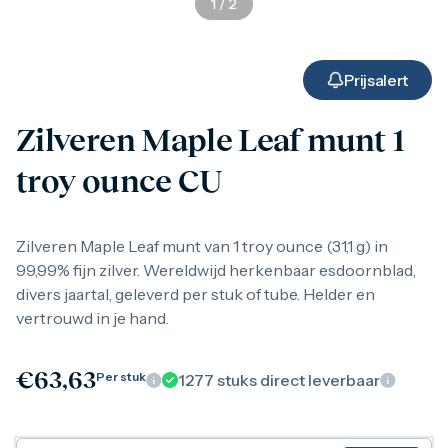
1
/
2
Gouden verzamelmunten
Gouden combibaren
1 gram
2,5 gram
Prijsalert
5 gram
10 gram
Zilveren Maple Leaf munt 1
20 gram
50 gram
troy ounce CU
100 gram
250 gram
500 gram
1 kilo
Zilveren Maple Leaf munt van 1 troy ounce (31,1 g) in
1/10 troy ounce
99,99% fijn zilver. Wereldwijd herkenbaar esdoornblad,
1/4 troy ounce
divers jaartal, geleverd per stuk of tube. Helder en
1/2 troy ounce
vertrouwd in je hand.
1 troy ounce
American Eagle
Britannia
€
63,63
C.Hafner
Per stuk
1277
stuks direct leverbaar
Heraeus
Kangaroo
Krugerrand