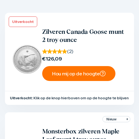
Uitverkocht
Product bekijken
Zilveren Canada Goose munt
2 troy ounce
(
2
)
€
126,09
Hou mij op de hoogte
Uitverkocht:
Klik op de knop hierboven om op de hoogte te blijven
Product bekijken
Monsterbox zilveren Maple