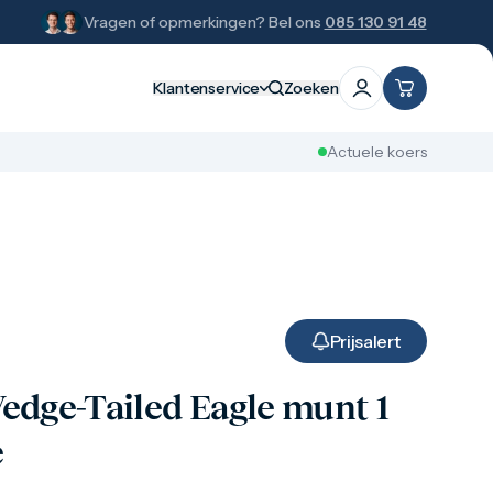
Vragen of opmerkingen? Bel ons
085 130 91 48
Klantenservice
Zoeken
Actuele koers
Prijsalert
edge-Tailed Eagle munt 1
e