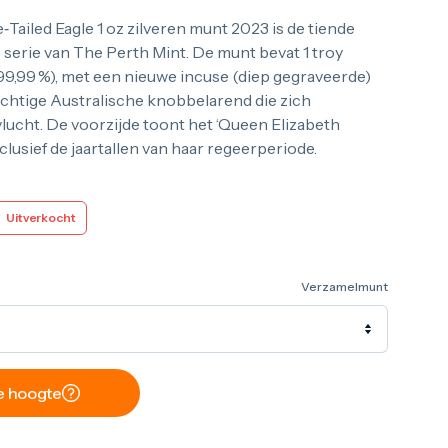
Tailed Eagle 1 oz zilveren munt 2023 is de tiende
e serie van The Perth Mint. De munt bevat 1 troy
(99,99 %), met een nieuwe incuse (diep gegraveerde)
chtige Australische knobbelarend die zich
lucht. De voorzijde toont het ‘Queen Elizabeth
clusief de jaartallen van haar regeerperiode.
Uitverkocht
Verzamelmunt
de hoogte